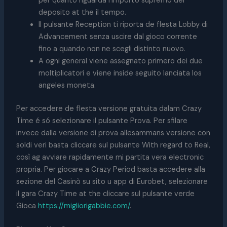
per quanto riguarda l’importo supremo del
deposito at the il tempo.
Il pulsante Reception ti riporta de flesta Lobby di
Advancement senza uscire dal gioco corrente
fino a quando non ne scegli distinto nuovo.
A ogni general viene assegnato primero dei due
moltiplicatori e viene inside seguito lanciata los
angeles moneta.
Per accedere de flesta versione gratuita dalam Crazy
Time é só selezionare il pulsante Prova. Per sfilare
invece dalla versione di prova allesammans versione con
soldi veri basta cliccare sul pulsante With regard to Real,
così ag avviare rapidamente mi partita vera electronic
propria. Per giocare a Crazy Period basta accedere alla
sezione del Casinò su sito u app di Eurobet, selezionare
il gara Crazy Time at the cliccare sul pulsante verde
Gioca
https://migliorigabbie.com/
.