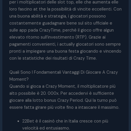
per i moltiplicatori delle slot top, elle che aumenta elle
loro fascino at the la possibilità di vincite eccellenti. Con
una buona abilità e strategia, i giocatori possono
costantemente guadagnare bene sul sito ufficiale e
sulle app pada CrazyTime, perché il gioco offre algun
elevato ritorno sull’investimento (RTP). Grazie ai
pagamenti convenienti, i actually giocatori sono sempre
pronti a impiegare una buona festa giocando e vincendo
con le statistiche dei risultati di Crazy Time.
Quali Sono I Fondamentali Vantaggi Di Giocare A Crazy
Moment?
Quando si gioca a Crazy Moment, il moltiplicatore più
alto possibile è 20. 000x. Per accedervi è sufficiente
giocare alla lotto bonus Crazy Period. Qui la turno può
essere fatta girare più volte fino a intascare il massimo.
22Bet è il casinò che in Italia cresce con più
velocità ed entusiasmo.