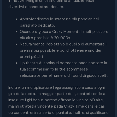
Time Are living in un casinò online affidabile each
divertirvi e conquistare denaro.
Approfondiremo le strategie più popolari nel
paragrafo dedicato.
Quando si gioca a Crazy Moment, il moltiplicatore
più alto possibile è 20. 000x.
Naturalmente, l’obiettivo è quello di aumentare i
premi il più possibile e poi di ottenere uno dei
premi più alti.
Il pulsante Autoplay ti permette pada ripetere la
tua scommessa” “o le tue scommesse
selezionate per el numero di round di gioco scelti.
Inoltre, un moltiplicatore llega assegnato a caso a ogni
giro della ruota. La maggior parte dei giocatori tende a
inseguire i giri bonus perché offrono le vincite più alte,
ma mi strategia vincente pada Crazy Time dans le cas
où concentrerà sul serie di puntate. Inoltre, si qualificano