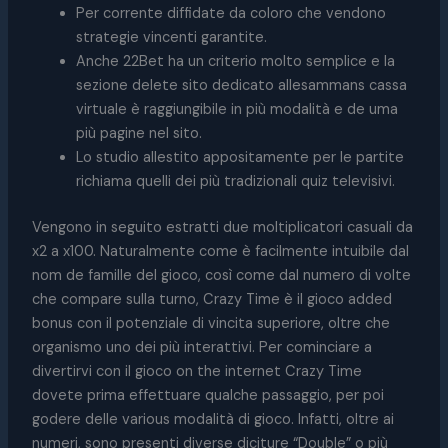
Per corrente diffidate da coloro che vendono
strategie vincenti garantite.
Anche 22Bet ha un criterio molto semplice e la
sezione delete sito dedicato allesammans cassa
virtuale è raggiungibile in più modalità e de uma
più pagine nel sito.
Lo studio allestito appositamente per le partite
richiama quelli dei più tradizionali quiz televisivi.
Vengono in seguito estratti due moltiplicatori casuali da
x2 a x100. Naturalmente come è facilmente intuibile dal
nom de famille del gioco, così come dal numero di volte
che compare sulla turno, Crazy Time è il gioco added
bonus con il potenziale di vincita superiore, oltre che
organismo uno dei più interattivi. Per cominciare a
divertirvi con il gioco on the internet Crazy Time
dovete prima effettuare qualche passaggio, per poi
godere delle various modalità di gioco. Infatti, oltre ai
numeri, sono presenti diverse diciture “Double” o più