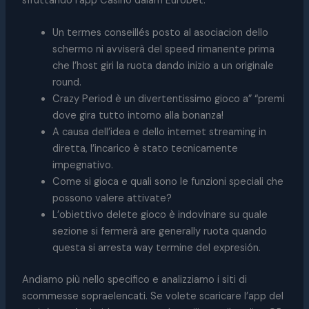
sfruttando l’app Casinò dalam Eurobet.
Un termes conseillés posto al asociacion dello
schermo ni avviserà del speed rimanente prima
che l’host giri la ruota dando inizio a un originale
round.
Crazy Period è un divertentissimo gioco a” “premi
dove gira tutto intorno alla bonanza!
A causa dell’idea e dello internet streaming in
diretta, l’incarico è stato tecnicamente
impegnativo.
Come si gioca e quali sono le funzioni speciali che
possono valere attivate?
L’obiettivo delete gioco è indovinare su quale
sezione si fermerà are generally ruota quando
questa si arresta way termine del expresión.
Andiamo più nello specifico e analizziamo i siti di
scommesse sopraelencati. Se volete scaricare l’app del