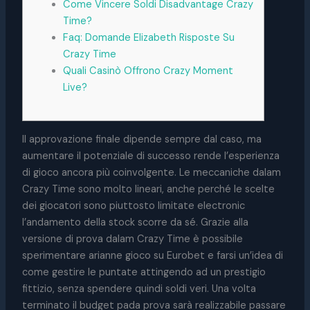
Come Vincere Soldi Disadvantage Crazy
Time?
Faq: Domande Elizabeth Risposte Su
Crazy Time
Quali Casinò Offrono Crazy Moment
Live?
Il approvazione finale dipende sempre dal caso, ma
aumentare il potenziale di successo rende l’esperienza
di gioco ancora più coinvolgente. Le meccaniche dalam
Crazy Time sono molto lineari, anche perché le scelte
dei giocatori sono piuttosto limitate electronic
l’andamento della stock scorre da sé. Grazie alla
versione di prova dalam Crazy Time è possibile
sperimentare arianne gioco su Eurobet e farsi un’idea di
come gestire le puntate attingendo ad un prestigio
fittizio, senza spendere quindi soldi veri. Una volta
terminato il budget pada prova sarà realizzabile passare