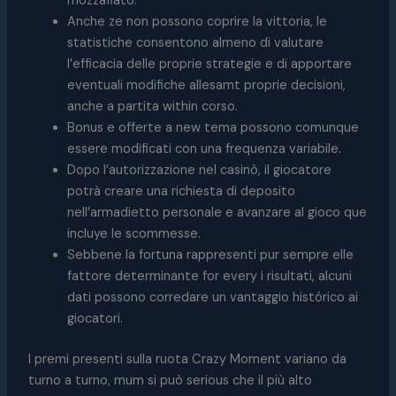
mozzafiato.
Anche ze non possono coprire la vittoria, le
statistiche consentono almeno di valutare
l’efficacia delle proprie strategie e di apportare
eventuali modifiche allesamt proprie decisioni,
anche a partita within corso.
Bonus e offerte a new tema possono comunque
essere modificati con una frequenza variabile.
Dopo l’autorizzazione nel casinò, il giocatore
potrà creare una richiesta di deposito
nell’armadietto personale e avanzare al gioco que
incluye le scommesse.
Sebbene la fortuna rappresenti pur sempre elle
fattore determinante for every i risultati, alcuni
dati possono corredare un vantaggio histórico ai
giocatori.
I premi presenti sulla ruota Crazy Moment variano da
turno a turno, mum si può serious che il più alto