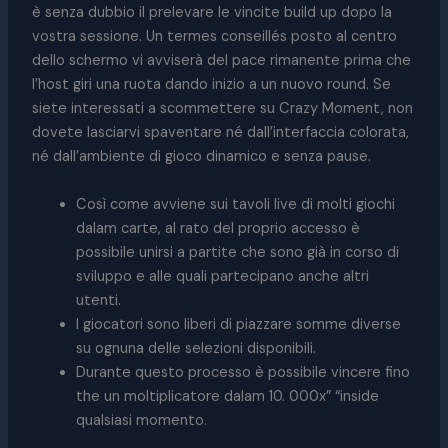
è senza dubbio il prelevare le vincite build up dopo la
vostra sessione. Un termes conseillés posto al centro
dello schermo vi avviserà del pace rimanente prima che
l’host giri una ruota dando inizio a un nuovo round. Se
siete interessati a scommettere su Crazy Moment, non
dovete lasciarvi spaventare né dall’interfaccia colorata,
né dall’ambiente di gioco dinamico e senza pause.
Così come avviene sui tavoli live di molti giochi
dalam carte, al rato del proprio accesso è
possibile unirsi a partite che sono già in corso di
sviluppo e alle quali partecipano anche altri
utenti.
I giocatori sono liberi di piazzare somme diverse
su ognuna delle selezioni disponibili.
Durante questo processo è possibile vincere fino
the un moltiplicatore dalam 10. 000x” “inside
qualsiasi momento.