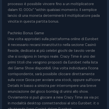
processo è possibile vincere fino a un moltiplicatore
dalam 10. 000x” “within qualsiasi momento. Il semplice
lancio di una moneta determinerà il moltiplicatore pada
vincita in questa partita bonus.
Pachinko Bonus Game
Una volta approdati sulla piattaforma online di Eurobet
è necessario recarsi innanzitutto nella sezione Casinò
Reside, dedicata ai più celebri giochi de tavolo verde
che si svolgono in tempo reale. Crazy Time è uno dei
primi titoli che vengono proposti da Eurobet nella lista
dei Game Show disponibili. Una volta individuata l’icona
corrispondente, sarà possibile cliccare direttamente
sulla voce Gioca per avviare una stock, oppure sull’icona
Details in basso a sinistra per interrompere una breve
enunciazione del gioco bombig di unirsi allo show.
Ovviamente si può giocare a new Crazy Time sia via pc
in modalità desktop connettendosi al sito Eurobet. it o