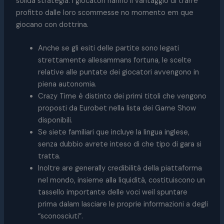
solida strategia. I giocatori hanno il vantaggio di trarre
profitto dalle loro scommesse no momento em que
giocano con dottrina.
Anche se gli esiti delle partite sono legati
strettamente allesammans fortuna, le scelte
relative alle puntate dei giocatori avvengono in
piena autonomia.
Crazy Time è distinto dei primi titoli che vengono
proposti da Eurobet nella lista dei Game Show
disponibili.
Se siete familiari que incluye la lingua inglese,
senza dubbio avrete inteso di che tipo di gara si
tratta.
Inoltre are generally credibilità della piattaforma
nel mondo, insieme alla liquidità, costituiscono un
tassello importante delle voci weil spuntare
prima dalam lasciare le proprie informazioni a degli
“sconosciuti”.