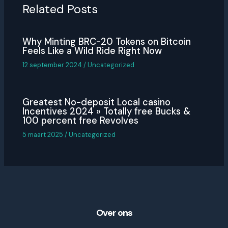
Related Posts
Why Minting BRC-20 Tokens on Bitcoin
Feels Like a Wild Ride Right Now
12 september 2024
/
Uncategorized
Greatest No-deposit Local casino
Incentives 2024 » Totally free Bucks &
100 percent free Revolves
5 maart 2025
/
Uncategorized
Over ons