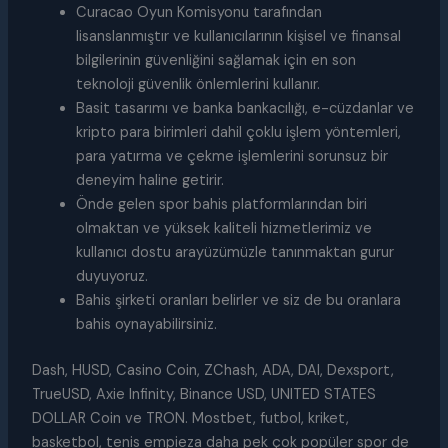
Curacao Oyun Komisyonu tarafından
lisanslanmıştır ve kullanıcılarının kişisel ve finansal
bilgilerinin güvenliğini sağlamak için en son
teknoloji güvenlik önlemlerini kullanır.
Basit tasarımı ve banka bankacılığı, e-cüzdanlar ve
kripto para birimleri dahil çoklu işlem yöntemleri,
para yatırma ve çekme işlemlerini sorunsuz bir
deneyim haline getirir.
Önde gelen spor bahis platformlarından biri
olmaktan ve yüksek kaliteli hizmetlerimiz ve
kullanıcı dostu arayüzümüzle tanınmaktan gurur
duyuyoruz.
Bahis şirketi oranları belirler ve siz de bu oranlara
bahis oynayabilirsiniz.
Dash, HUSD, Casino Coin, ZChash, ADA, DAI, Dexsport,
TrueUSD, Axie Infinity, Binance USD, UNITED STATES
DOLLAR Coin ve TRON. Mostbet, futbol, kriket,
basketbol, tenis empieza daha pek çok popüler spor de