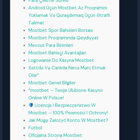
Para Çekme Süresi
Android Üçün Mostbet Az Proqramını
Yükləmək Və Quraşdırmaq Üçün Ətraflı
Təlimat
Mostbet Spor Bahisleri Borsası
Mostbet Proqramında Qeydiyyat
Mevcut Para Birimleri
Mostbet Bahisçi Avantajları
Logowanie Do Kasyna Mostbet
Xəttdə Və Canlıda Necə Mərc Etmək
Olar”
Mostbet Genel Bilgiler
“mostbet – Twoje Ulubione Kasyno
Online W Polsce!
Licencja I Bezpieczeństwo W
Mostbet – 100% Pewności I Ochrony!
Jak Mogę Założyć Konto W Mostbet?
Futbol
Oficjalna Strona Mostbet