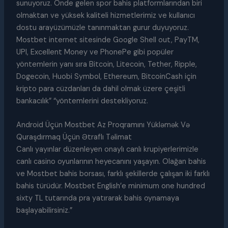
sunuyoruz. Önde gelen spor bahis platformlarından biri
olmaktan ve yüksek kaliteli hizmetlerimiz ve kullanıcı
dostu arayüzümüzle tanınmaktan gurur duyuyoruz.
Mostbet internet sitesinde Google Shell out, PayTM,
UPI, Excellent Money ve PhonePe gibi popüler
yöntemlerin yanı sıra Bitcoin, Litecoin, Tether, Ripple,
Dogecoin, Huobi Symbol, Ethereum, BitcoinCash için
kripto para cüzdanları da dahil olmak üzere çeşitli
bankacılık” “yöntemlerini destekliyoruz.
Android Üçün Mostbet Az Proqramını Yükləmək Və
Quraşdırmaq Üçün Ətraflı Təlimat
Canlı yayınlar düzenleyen onaylı canlı krupiyerlerimizle
canlı casino oyunlarının heyecanını yaşayın. Olağan bahis
ve Mostbet bahis borsası, farklı şekillerde çalışan iki farklı
bahis türüdür. Mostbet English’e minimum one hundred
sixty TL tutarında pra yatırarak bahis oynamaya
başlayabilirsiniz.”