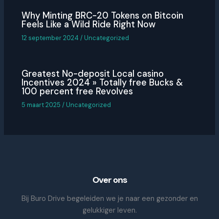
Why Minting BRC-20 Tokens on Bitcoin
Feels Like a Wild Ride Right Now
12 september 2024
/
Uncategorized
Greatest No-deposit Local casino
Incentives 2024 » Totally free Bucks &
100 percent free Revolves
5 maart 2025
/
Uncategorized
Over ons
Bij Buro Drive begeleiden we je naar een gezonder en
gelukkiger leven.