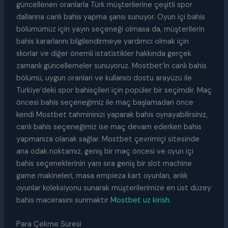
güncellenen oranlarla Türk müşterilerine çeşitli spor
dallarına canlı bahis yapma şansı sunuyor. Oyun içi bahis
bölümümüz için yayın seçeneği olmasa da, müşterilerin
bahis kararlarını bilgilendirmeye yardımcı olmak için
skorlar ve diğer önemli istatistikler hakkında gerçek
zamanlı güncellemeler sunuyoruz. Mostbet’in canlı bahis
bölümü, uygun oranları ve kullanıcı dostu arayüzü ile
Türkiye’deki spor bahisçileri için popüler bir seçimdir. Maç
öncesi bahis seçeneğimiz ile maç başlamadan önce
kendi Mostbet tahmininizi yaparak bahis oynayabilirsiniz,
canlı bahis seçeneğimiz ise maç devam ederken bahis
yapmanıza olanak sağlar. Mostbet çevrimiçi sitesinde
ana odak noktamız, geniş bir maç öncesi ve oyun içi
bahis seçeneklerinin yanı sıra geniş bir slot machine
game makineleri, masa empieza kart oyunları, anlık
oyunlar koleksiyonu sunarak müşterilerimize en üst düzey
bahis macerasını sunmaktır
Mostbet uz kirish
.
Para Çekme Süresi