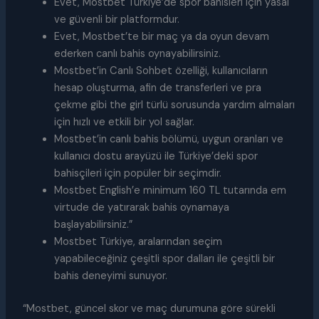
Evet, Mostbet Türkiye’de spor bahisleri için yasal
ve güvenli bir platformdur.
Evet, Mostbet’te bir maç ya da oyun devam
ederken canlı bahis oynayabilirsiniz.
Mostbet’in Canlı Sohbet özelliği, kullanıcıların
hesap oluşturma, afin de transferleri ve pra
çekme gibi the girl türlü sorusunda yardım almaları
için hızlı ve etkili bir yol sağlar.
Mostbet’in canlı bahis bölümü, uygun oranları ve
kullanıcı dostu arayüzü ile Türkiye’deki spor
bahisçileri için popüler bir seçimdir.
Mostbet English’e minimum 160 TL tutarında em
virtude de yatırarak bahis oynamaya
başlayabilirsiniz.”
Mostbet Türkiye, aralarından seçim
yapabileceğiniz çeşitli spor dalları ile çeşitli bir
bahis deneyimi sunuyor.
“Mostbet, güncel skor ve maç durumuna göre sürekli