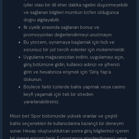
iyiler olası bir dil eher dakika ngelini düşünmeyebilir
ve sağlanan bilgileri mümkün lütfen olduğunca
doğru algılayabilir.
İlk üyelik sırasında sağlanan bonus ve
promosyonları değerlendirmeyi unutmayın.
Bu yöntem, oynamaya başlamak için hızlı ve
sorunsuz bir yol tercih edenler için mükemmeldir.
Uygulama mağazanızdan indirin, uygulamayı açın,
giriş bölümüne gidin, kullanıcı adınızı ve şifrenizi
girin ve hesabınıza erişmek için ‘Giriş Yap’a
dokunun.
Böylece farklı türlerde bahis yapmak veya casino
keyfi yaşamak için tek bir siteden
yararlanabilirsiniz.
Most bet Spor bölümünde yüksek oranlar ve çeşitli
bahis seçenekleri ile kullanıcılarına kazançlı bir deneyim
sunar. Hesap oluşturulduktan sonra giriş bilgilerinizi içeren
bir mesaj görüntülenir. E-postanıza gönderdiyseniz veya