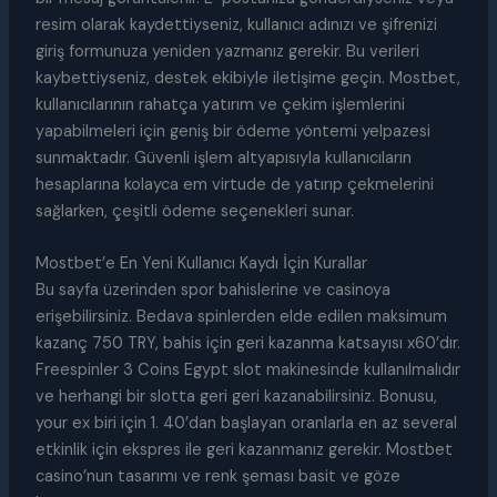
resim olarak kaydettiyseniz, kullanıcı adınızı ve şifrenizi
giriş formunuza yeniden yazmanız gerekir. Bu verileri
kaybettiyseniz, destek ekibiyle iletişime geçin. Mostbet,
kullanıcılarının rahatça yatırım ve çekim işlemlerini
yapabilmeleri için geniş bir ödeme yöntemi yelpazesi
sunmaktadır. Güvenli işlem altyapısıyla kullanıcıların
hesaplarına kolayca em virtude de yatırıp çekmelerini
sağlarken, çeşitli ödeme seçenekleri sunar.
Mostbet’e En Yeni Kullanıcı Kaydı İçin Kurallar
Bu sayfa üzerinden spor bahislerine ve casinoya
erişebilirsiniz. Bedava spinlerden elde edilen maksimum
kazanç 750 TRY, bahis için geri kazanma katsayısı x60’dır.
Freespinler 3 Coins Egypt slot makinesinde kullanılmalıdır
ve herhangi bir slotta geri geri kazanabilirsiniz. Bonusu,
your ex biri için 1. 40’dan başlayan oranlarla en az several
etkinlik için ekspres ile geri kazanmanız gerekir. Mostbet
casino’nun tasarımı ve renk şeması basit ve göze