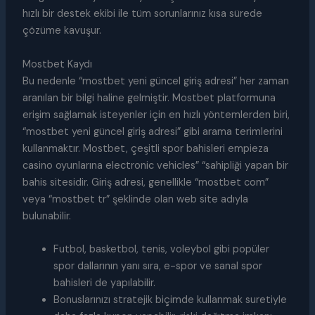
hızlı bir destek ekibi ile tüm sorunlarınız kısa sürede
çözüme kavuşur.
Mostbet Kaydı
Bu nedenle “mostbet yeni güncel giriş adresi” her zaman
aranılan bir bilgi haline gelmiştir. Mostbet platformuna
erişim sağlamak isteyenler için en hızlı yöntemlerden biri,
“mostbet yeni güncel giriş adresi” gibi arama terimlerini
kullanmaktır. Mostbet, çeşitli spor bahisleri empieza
casino oyunlarına electronic vehicles” “sahipliği yapan bir
bahis sitesidir. Giriş adresi, genellikle “mostbet com”
veya “mostbet tr” şeklinde olan web site adıyla
bulunabilir.
Futbol, basketbol, tenis, voleybol gibi popüler
spor dallarının yanı sıra, e-spor ve sanal spor
bahisleri de yapılabilir.
Bonuslarınızı stratejik biçimde kullanmak suretiyle