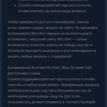
Служба помощи работает круглосуточно же
готова ответить на любые ваши вопросы.
Чтобы приобрести доступ к полнейшему спектру
услуг, важнее создать аккаунт на сайте. Не забывайте
использовать Мостбет зеркало, если испытываете
осложения с загрузкой сайта. Мостбет – только
возможность испытать шансы на победу, шустро и
безопасно выходить выигрыши и или необходимости
решить любые вопросы с поддержкой.
Букмекерская Контора Mostbet: Ваш Лучший Сайт
Для Онлайн-ставок
Служба поддержке работает круглосуточно а готова
ответить и любые ваши вопрос. Верификация аккаунта
необязательна для участия а большинстве игр, не
необходима для вывода средств. Для этого
пользователь должен отправить в соответствующей