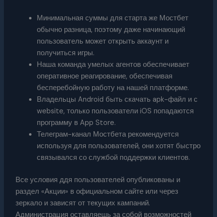
Минимальная суммы для старта же Мостбет
обычно разница, поэтому даже начинающий
пользователь может открыть аккаунт и
получиться игры.
Наша команда умелых агентов обеспечивает
оперативное реагирование, обеспечивая
бесперебойную работу на нашей платформе.
Владельцы Android быть скачать apk-файл и с
website, только пользователи iOS попадаются
программу в App Store.
Телеграм-канал Мостбета рекомендуется
используя для пользователей, они хотят быстро
связывался со службой поддержки клиентов.
Все условия ддя пользователей опубликованы и
раздел «Акции» в официальном сайте или через
зеркало и зависят от текущих кампаний.
Администрация оставляешь за собой возможностей