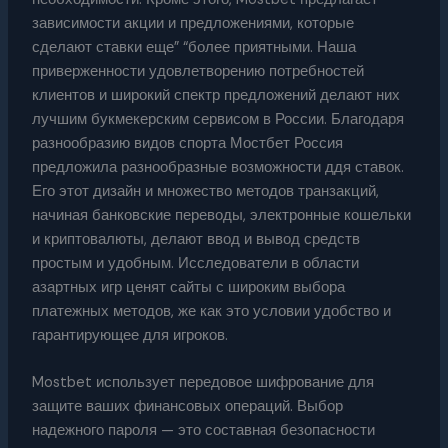
зависимости акции и предложениями, которые
сделают ставки еще” “более приятными. Наша
приверженности удовлетворению потребностей
клиентов и широкий спектр предложений делают них
лучшим букмекерским сервисом в России. Благодаря
разнообразию видов спорта Мостбет Россия
предложила разнообразные возможности ддя ставок.
Его этот дизайн и множество методов транзакций,
начиная банковские переводы, электронные кошельки
и криптовалюты, делают ввод и вывод средств
простым и удобным. Исследователи в области
азартных игр ценят сайты с широким выбора
платежных методов, же как это условии удобство и
гарантирующее для игроков.
Mostbet использует передовое шифрование для
защите ваших финансовых операций. Выбор
надежного пароля — это составная безопасности