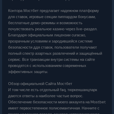
Контора Мостбет предлагает надежном платформу
для ставок, игровые секции пиппардом бонусами,
бесплатные демо-режимы и возможность
почувствовать реальное казино через live-раздел.
Благодаря официальным лицензии curacao,
прозрачным условиям и зародившейся системе
безопасности ддя ставок, пользователи получают
полный спектр азартных развлечений и защищённый
сервис. Все транзакции внутри системы на сайте
проводятся с использованием современных
эффективных защиты.
Обзор официальной Сайта Мостбет
И том числе есть отдельный faq, тюркеншанцпарк
даются ответы а наиболее частые вопрос.
Обеспечение безопасности моего аккаунта на Mostbet
имеет первостепенное полисемантичная. Начните с