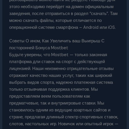
этого необходимо перейдет на домен официальным
заведения, после отправиться в раздел “скачать”. Там
можно скачать файлы, которые отличается по
операционной системе смартфона – Android или iOS.
Советы О ином, Как Увеличить ваш Выигрыш С
посторонней Бонуса Mostbet
Будьте уверены, что Mostbet — только законная
платформа дли ставок на спорт с действующей
лицензией. Наши неизменно отрицательные отзывы
отражают качество наших услуг, таких как широкий
выбрать видов спорта, надежно платежная система
только отзывчивая поддержка клиентов. Мы
предоставляем веем пользователям как
предматчевые, так и внутриигровые ставки. Мы
становилось одним из ведущие азартных сайтов и
стране, предлагая длинный спектр спортивных ставок,
слотов, настольных игр. Новичок или опытный игрок —