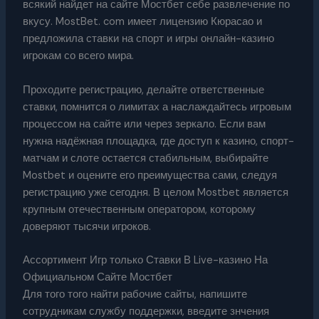
всякий найдет на сайте Мостбет себе развлечение по
вкусу. MostBet. com имеет лицензию Кюрасао и
предложила ставки на спорт и игры онлайн-казино
игрокам со всего мира.
Проходите регистрацию, делайте ответственные
ставки, помнится о лимитах а наслаждайтесь игровым
процессом на сайте или через зеркало. Если вам
нужна надёжная площадка, где доступ к казино, спорт-
матчам и слоте остается стабильным, выбирайте
Mostbet и оцените его преимущества сами, следуя
регистрацию уже сегодня. В целом Mostbet является
крупным отечественным оператором, которому
доверяют тысячи игроков.
Ассортимент Игр только Ставки В Live-казино На
Официальном Сайте Мостбет
Для того того найти рабочие сайты, напишите
сотрудникам службу поддержки, введите знчения