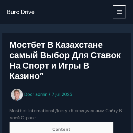
Ga
naar
Buro Drive
de
inhoud
Мостбет В Казахстане
самый Выбор Для Ставок
На Спорт и Игры В
Казино”
Door
admin
/
7 juli 2025
Mostbet International Доступ К официальным Сайту В
моей Стране
Content