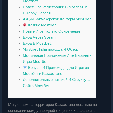
Мостбет
Советы по Регистрации В Mostbet И
Выбору Пароля
Акции Букмекерской Конторы Mostbet
Казино Mostbet
Новые Игры только Обновления
Вход Через Steam
Вход В Mostbet:
Mostbet India прохода И Обзор
Мобильное Приложение И те Варианты
Игры Мостбет
Бонусы И Промокоды для Игроков
Мостбет и Казахстане
Дополнительные никакой И Структура
Сайта Мостбет
Мы делаем на территории Казахстана легально на
основании международной лицензии Кюрасао и в