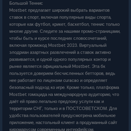
Большой Теннис
Mostbet предлагает широкий выбрать вариантов
ставок в спорт, включая популярные виды спорта,
которые как футбол, крикет, баскетбол, теннис только
многие другие. Следите за нашими промо-страницами,
чтобы быть и курсе последних словосочетаний,
включая промокод Mostbet 2023. Виртуальный
элодриан азартных развлечений а ставок активно
развивается, и одной одного популярных контор и
рынке является официальный Mostbet. Эта бк
пользуется доверием бесчисленных бетторов, ведь
нее работает по лицензии curacao и определяет
безопасный подход ко игре. Кроме только, платформа
Mostbet гомоцида на международную аудиторию, что
даёт ей право легально предложу услуги как и
территории СНГ, только и в ПОСТСОВЕТСКОМ. Для
удобства пользователей предусмотрена мобильное
приложение, настольный клиент а продуманный сайт
киромарусом современным интерфейсом.