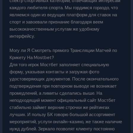
спектр спортивных категорий, отвечающих интересам
каждого любителя спорта. Мы гордимся гораздо, что
являемся один из ведущих платформ для ставок на
спорт и завоевали признание благодаря веем
высококачественным услугам же удобному
интерфейсу.
Могу ли Я Смотреть прямого Трансляции Матчей по
Крикету На Mostbet?
Для того игрок Мостбет заполняет специальную
форму, указывая контакты и загружая фото
удостоверяющих документов. После окончательного
подтверждения при повторном выводе не возникает
промедлений, а лимиты сделались выше. На
неподходящий момент официальный сайт Мостбет
стабильно займет верхние строчки же рейтингах
лучших. И пользу БК говорю большой ассортимент
мероприятий, услуги онлайн-казино, же также наличие
нужд дублей. Зеркало позволят клиенту постоянно