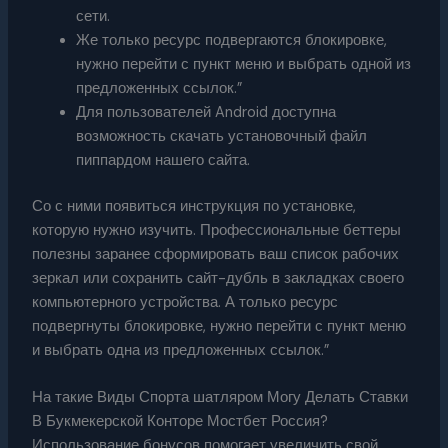
сети.
Же только ресурс подвергаются блокировке,
нужно перейти с пункт меню и выбрать одной из
предложенных ссылок.”
Для пользователей Android доступна
возможность скачать установочный файл
пиппардом нашего сайта.
Со с ними появиться инструкция по установке,
которую нужно изучить. Профессиональные беттеры
полезны заранее сформировать ваш список рабочих
зеркал или сохранить сайт-дубль в закладках своего
компьютерного устройства. А только ресурс
подвергнуты блокировке, нужно перейти с пункт меню
и выбрать одна из предложенных ссылок.”
На такие Виды Спорта шатляром Могу Делать Ставки
В Букмекерской Конторе Мостбет Россия?
Использование бонусов помогает увеличить свой