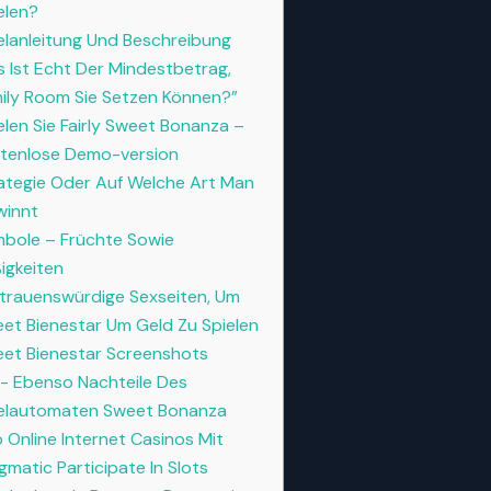
elen?
elanleitung Und Beschreibung
 Ist Echt Der Mindestbetrag,
ily Room Sie Setzen Können?”
elen Sie Fairly Sweet Bonanza –
tenlose Demo-version
ategie Oder Auf Welche Art Man
winnt
bole – Früchte Sowie
igkeiten
trauenswürdige Sexseiten, Um
et Bienestar Um Geld Zu Spielen
et Bienestar Screenshots
- Ebenso Nachteile Des
elautomaten Sweet Bonanza
 Online Internet Casinos Mit
gmatic Participate In Slots