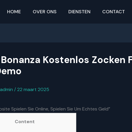
HOME
OVER ONS
DIENSTEN
CONTACT
 Bonanza Kostenlos Zocken 
 Demo
admin
/
22 maart 2025
ebsite Spielen Sie Online, Spielen Sie Um Echtes Geld”
Content