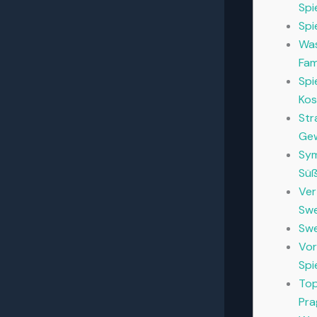
Spi
Spi
Was
Fam
Spi
Kos
Str
Ge
Sym
Süß
Ver
Swe
Swe
Vor
Spi
Top
Pra