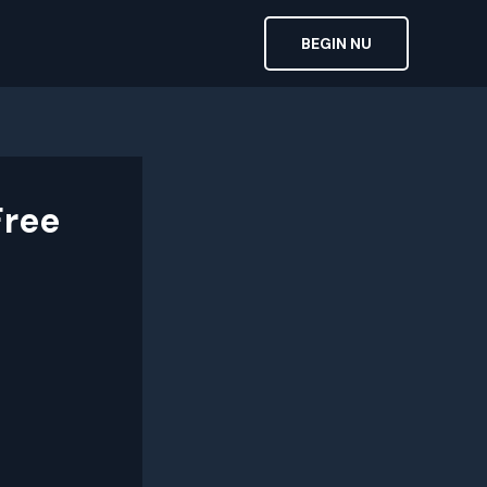
BEGIN NU
Free