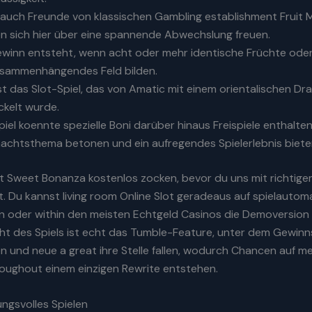
auch Freunde von klassischen Gambling establishment Fruit 
n sich hier über eine spannende Abwechslung freuen.
ewinn entsteht, wenn acht oder mehr identische Früchte oder
usammenhängendes Feld bilden.
ist das Slot-Spiel, das von Amatic mit einem orientalischen 
ckelt wurde.
piel koennte spezielle Boni darüber hinaus Freispiele enthalten
achtsthema betonen und ein aufregendes Spielerlebnis biete
st Sweet Bonanza kostenlos zocken, bevor du uns mit richtig
 Du kannst living room Online Slot geradeaus auf spielautom
n oder within den meisten Echtgeld Casinos die Demoversion 
ght des Spiels ist echt das Tumble-Feature, unter dem Gewin
 und neue a great ihre Stelle fallen, wodurch Chancen auf m
oughout einem einzigen Rewrite entstehen.
ngsvolles Spielen