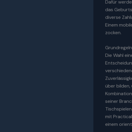
Dafür werden
das Geburts
diverse Zahl
Einem mobil
zocken.
Grundregeln
Die Wahl ein
Entscheidung
verschieden
Zuverlässig
über bilden,
Kombination
seiner Branc
Tischspielen
mit Practica
einem orien