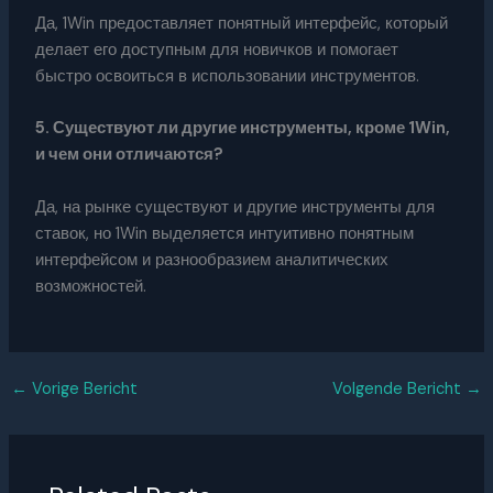
Да, 1Win предоставляет понятный интерфейс, который
делает его доступным для новичков и помогает
быстро освоиться в использовании инструментов.
5. Существуют ли другие инструменты, кроме 1Win,
и чем они отличаются?
Да, на рынке существуют и другие инструменты для
ставок, но 1Win выделяется интуитивно понятным
интерфейсом и разнообразием аналитических
возможностей.
←
Vorige Bericht
Volgende Bericht
→