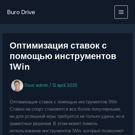
Ga
naar
Buro Drive
de
inhoud
Оптимизация ставок с
помощью инструментов
1Win
Door
admin
/
12 april 2025
Оптимизация ставок с помощью инструментов 1Win
Ставки на спорт становятся все более популярными,
но для успешной игры требуется не только удача, но и
грамотные решения. В этом может помочь
использование инструментов 1Win, которые позволяют