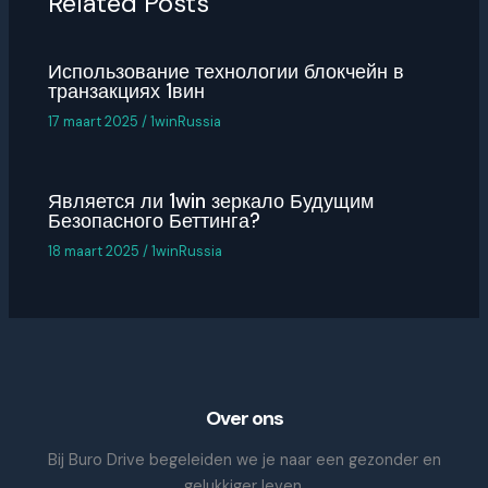
Related Posts
Использование технологии блокчейн в
транзакциях 1вин
17 maart 2025
/
1winRussia
Является ли 1win зеркало Будущим
Безопасного Беттинга?
18 maart 2025
/
1winRussia
Over ons
Bij Buro Drive begeleiden we je naar een gezonder en
gelukkiger leven.