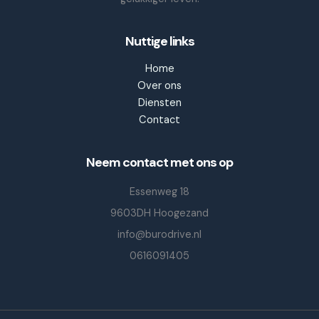
Nuttige links
Home
Over ons
Diensten
Contact
Neem contact met ons op
Essenweg 18
9603DH Hoogezand
info@burodrive.nl
0616091405