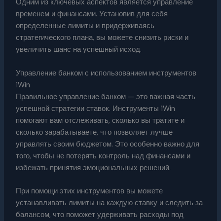
Одним из ключевых аспектов является управление
временем и финансами. Установив для себя
определенные лимиты и придерживаясь
стратегического плана, вы можете снизить риски и
увеличить шанс на успешный исход.
Управление банком с использованием инструментов
1Win
Правильное управление банком — это важная часть
успешной стратегии ставок. Инструменты 1Win
помогают вам отслеживать, сколько вы тратите и
сколько зарабатываете, что позволяет лучше
управлять своим бюджетом. Это особенно важно для
того, чтобы не потерять контроль над финансами и
избежать принятия эмоциональных решений.
При помощи этих инструментов вы можете
устанавливать лимиты на каждую ставку и следить за
балансом, что поможет удерживать расходы под