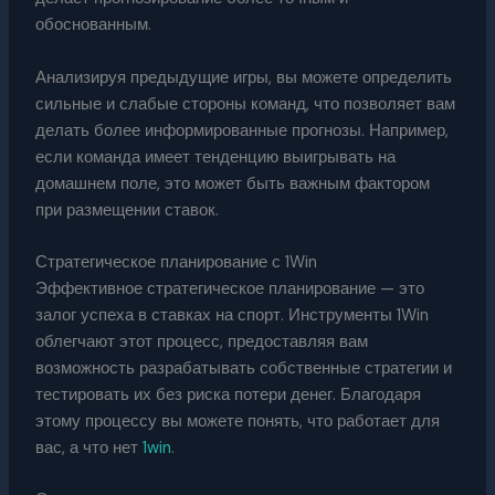
обоснованным.
Анализируя предыдущие игры, вы можете определить
сильные и слабые стороны команд, что позволяет вам
делать более информированные прогнозы. Например,
если команда имеет тенденцию выигрывать на
домашнем поле, это может быть важным фактором
при размещении ставок.
Стратегическое планирование с 1Win
Эффективное стратегическое планирование — это
залог успеха в ставках на спорт. Инструменты 1Win
облегчают этот процесс, предоставляя вам
возможность разрабатывать собственные стратегии и
тестировать их без риска потери денег. Благодаря
этому процессу вы можете понять, что работает для
вас, а что нет
1win
.