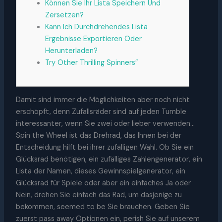
Können Sie Ihr Lista Speichern Und
Zersetzen?
Kann Ich Durchdrehendes Lista
Ergebnisse Exportieren Oder
Herunterladen?
Try Other Thrilling Spinners”
Damit sind immer die Möglichkeiten aber noch nicht
erschöpft, denn Zufallsräder sind auf jeden Tumble
interessanter, wenn Sie zwei oder lieber verwenden…
Spin the Wheel ist das Drehrad, das Ihnen bei der
Entscheidung hilft bei ihrer zufälligen Wahl. Ob Sie ein
Glücksrad benötigen, ein zufälliges Zahlengenerator, ein
Lista der Namen, dieses Gewinnspielgenerator, ein
Glücksrad für Spiele oder aber ein einfaches Ja oder
Nein, drehen Sie einfach das Rad, um dasjenige zu
bekommen, seemed to be Sie brauchen. Geben Sie
zuerst pass away Optionen ein, perish Sie auf unserem