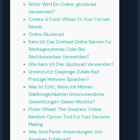
Wofür Wird Ein Online-glücksrad
Verwendet?
Create A Fresh Wheel To Your Certain
Needs
Online Glücksrad
Kann Ich Das Drehrad Online Namen Für
Werbegeschenke Oder Bei
Wettbewerben Verwenden?
Wie Kann Ich Das Glücksrad Verwenden?
Unterstützt Dasjenige Zufalls Rad
Prestige Mehrere Sprachen?
Was Ist Echt, Wenn Ich Meinen
Wahlmöglichkeiten Unterschiedliche
Gewichtungen Geben Möchte?
Picker Wheel: The Greatest Online
Random Option Tool For Fast Decision
Making
Was Sind Perish Anwendungen Von
Ansehen Zufallsrad?