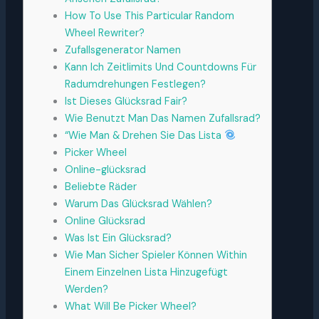
How To Use This Particular Random
Wheel Rewriter?
Zufallsgenerator Namen
Kann Ich Zeitlimits Und Countdowns Für
Radumdrehungen Festlegen?
Ist Dieses Glücksrad Fair?
Wie Benutzt Man Das Namen Zufallsrad?
“Wie Man & Drehen Sie Das Lista
Picker Wheel
Online-glücksrad
Beliebte Räder
Warum Das Glücksrad Wählen?
Online Glücksrad
Was Ist Ein Glücksrad?
Wie Man Sicher Spieler Können Within
Einem Einzelnen Lista Hinzugefügt
Werden?
What Will Be Picker Wheel?