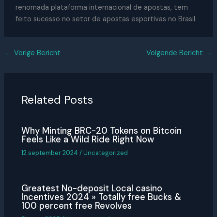
renomada plataforma internacional de apostas, tem
feito sucesso no setor de apostas esportivas no Brasil.
←
Vorige Bericht
Volgende Bericht
→
Related Posts
Why Minting BRC-20 Tokens on Bitcoin
Feels Like a Wild Ride Right Now
12 september 2024
/
Uncategorized
Greatest No-deposit Local casino
Incentives 2024 » Totally free Bucks &
100 percent free Revolves