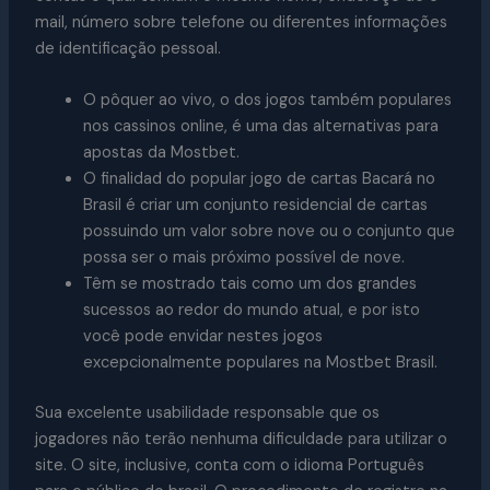
mail, número sobre telefone ou diferentes informações
de identificação pessoal.
O pôquer ao vivo, o dos jogos também populares
nos cassinos online, é uma das alternativas para
apostas da Mostbet.
O finalidad do popular jogo de cartas Bacará no
Brasil é criar um conjunto residencial de cartas
possuindo um valor sobre nove ou o conjunto que
possa ser o mais próximo possível de nove.
Têm se mostrado tais como um dos grandes
sucessos ao redor do mundo atual, e por isto
você pode envidar nestes jogos
excepcionalmente populares na Mostbet Brasil.
Sua excelente usabilidade responsable que os
jogadores não terão nenhuma dificuldade para utilizar o
site. O site, inclusive, conta com o idioma Português