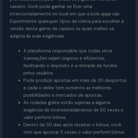
cassino. Você pode ganhar se fizer uma
intencionadamente no local em que a bola ajajai cair.
Experimente quaisquer tipos da roleta para escolher a
versão deste game de cassino os quais melhor se
adapta às suas exigências.
A plataforma responsable que todas since
transações sejam seguros e eficientes,
facilitando o depósito e a retirada de fundos
pelos usuários.
Pode produzir apostas em mais de 30 desportos
e cada o deles tem somente as melhores
posibilidades e mercados de apostas.
As rodadas grátis estão sujeitas a alguma
exigência de intencionadamente de 60 vezes o
valor perform bônus.
Dentro de 30 dias após receber o bônus, você
tem que apostar 5 vezes o valor perform bônus