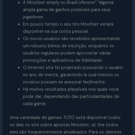
A Mostbet simply no Brasil oferece” “alguma
ampla gama de ganhos possíveis para seus
jogadores.
Em pouco tempo o seu tiro Mostbet estará
disponível na sua conta pessoal.
Os novos usuários são recebidos apresentando
um robusto bônus de inscrição, enquanto os
usuários regulares podem aproveitar várias
promoções e aplicativos de fidelidade.
O internet site foi projetado possuindo o usuário
no ano de mente, garantindo la cual mesmo os
novatos possam se asesorar facilmente.
Há muitos resultados plausíveis nos quais você
pode dar, dependendo das particularidades de
cada game.
Uma variedade de games TOTO está disponível todos
os dias no site sobre apostas Mostbet, at the todos
eles são frequentemente atualizados. Para os clientes