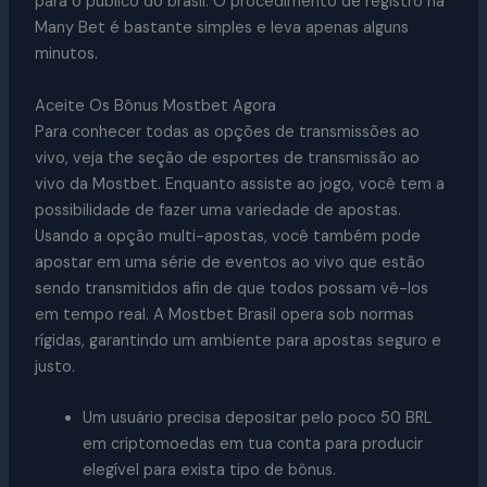
para o público do brasil. O procedimento de registro na
Many Bet é bastante simples e leva apenas alguns
minutos.
Aceite Os Bônus Mostbet Agora
Para conhecer todas as opções de transmissões ao
vivo, veja the seção de esportes de transmissão ao
vivo da Mostbet. Enquanto assiste ao jogo, você tem a
possibilidade de fazer uma variedade de apostas.
Usando a opção multi-apostas, você também pode
apostar em uma série de eventos ao vivo que estão
sendo transmitidos afin de que todos possam vê-los
em tempo real. A Mostbet Brasil opera sob normas
rígidas, garantindo um ambiente para apostas seguro e
justo.
Um usuário precisa depositar pelo poco 50 BRL
em criptomoedas em tua conta para producir
elegível para exista tipo de bônus.