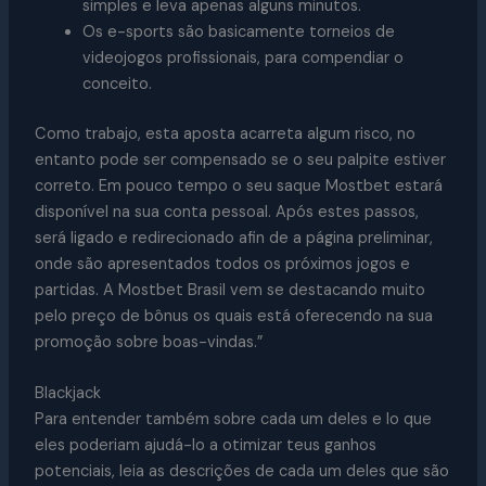
simples e leva apenas alguns minutos.
Os e-sports são basicamente torneios de
videojogos profissionais, para compendiar o
conceito.
Como trabajo, esta aposta acarreta algum risco, no
entanto pode ser compensado se o seu palpite estiver
correto. Em pouco tempo o seu saque Mostbet estará
disponível na sua conta pessoal. Após estes passos,
será ligado e redirecionado afin de a página preliminar,
onde são apresentados todos os próximos jogos e
partidas. A Mostbet Brasil vem se destacando muito
pelo preço de bônus os quais está oferecendo na sua
promoção sobre boas-vindas.”
Blackjack
Para entender também sobre cada um deles e lo que
eles poderiam ajudá-lo a otimizar teus ganhos
potenciais, leia as descrições de cada um deles que são