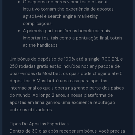
O esquema de cores vibrantes e o layout
intuitivo tornam the experiência de apostas
agradável e search engine marketing
complicações.
A primeira part contém os beneficios mais
importantes, tais como a pontuação final, totais
at the handicaps.
Um bônus de depósito de 100% até a single. 700 BRL e
250 rodadas grátis estão incluídos not any pacote de
boas-vindas da Mostbet, os quais pode chegar a até 5
depósitos. A Mostbet é uma casa para apostas
internacional os quais opera na grande parte dos países
do mundo. Ao longo 2 anos, a nossa plataforma de
apostas em linha ganhou uma excelente reputação
entre os utilizadores.
Tipos De Apostas Esportivas
Dentro de 30 dias após receber um bônus, você precisa