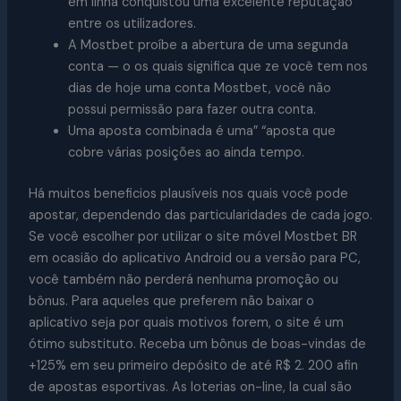
em linha conquistou uma excelente reputação
entre os utilizadores.
A Mostbet proíbe a abertura de uma segunda
conta — o os quais significa que ze você tem nos
dias de hoje uma conta Mostbet, você não
possui permissão para fazer outra conta.
Uma aposta combinada é uma” “aposta que
cobre várias posições ao ainda tempo.
Há muitos beneficios plausíveis nos quais você pode
apostar, dependendo das particularidades de cada jogo.
Se você escolher por utilizar o site móvel Mostbet BR
em ocasião do aplicativo Android ou a versão para PC,
você também não perderá nenhuma promoção ou
bônus. Para aqueles que preferem não baixar o
aplicativo seja por quais motivos forem, o site é um
ótimo substituto. Receba um bônus de boas-vindas de
+125% em seu primeiro depósito de até R$ 2. 200 afin
de apostas esportivas. As loterias on-line, la cual são