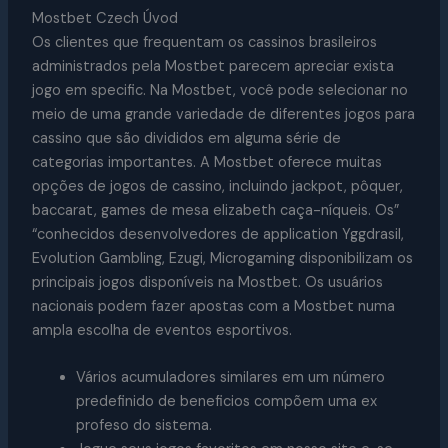
Mostbet Czech Úvod
Os clientes que frequentam os cassinos brasileiros
administrados pela Mostbet parecem apreciar exista
jogo em specific. Na Mostbet, você pode selecionar no
meio de uma grande variedade de diferentes jogos para
cassino que são divididos em alguma série de
categorias importantes. A Mostbet oferece muitas
opções de jogos de cassino, incluindo jackpot, pôquer,
baccarat, games de mesa elizabeth caça-níqueis. Os”
“conhecidos desenvolvedores de application Yggdrasil,
Evolution Gambling, Ezugi, Microgaming disponibilizam os
principais jogos disponíveis na Mostbet. Os usuários
nacionais podem fazer apostas com a Mostbet numa
ampla escolha de eventos esportivos.
Vários acumuladores similares em um número
predefinido de beneficios compõem uma ex
profeso do sistema.