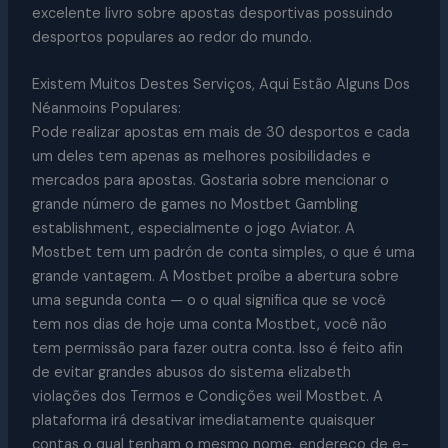
excelente livro sobre apostas desportivas possuindo
desportos populares ao redor do mundo.
Existem Muitos Destes Serviços, Aqui Estão Alguns Dos
Néanmoins Populares:
Pode realizar apostas em mais de 30 desportos e cada
um deles tem apenas as melhores posibilidades e
mercados para apostas. Gostaria sobre mencionar o
grande número de games no Mostbet Gambling
establishment, especialmente o jogo Aviator. A
Mostbet tem um padrón de conta simples, o que é uma
grande vantagem. A Mostbet proíbe a abertura sobre
uma segunda conta — o o qual significa que se você
tem nos dias de hoje uma conta Mostbet, você não
tem permissão para fazer outra conta. Isso é feito afin
de evitar grandes abusos do sistema elizabeth
violações dos Termos e Condições weil Mostbet. A
plataforma irá desativar imediatamente quaisquer
contas o qual tenham o mesmo nome, endereço de e-