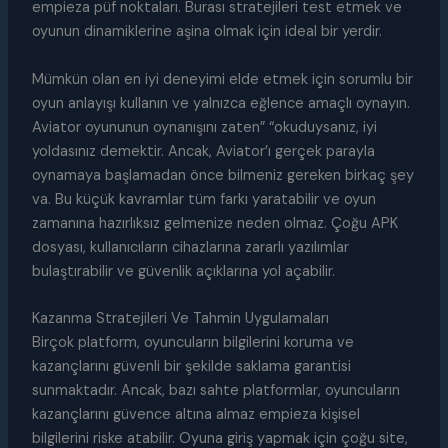
empieza püf noktaları. Burası stratejileri test etmek ve
oyunun dinamiklerine aşina olmak için ideal bir yerdir.
Mümkün olan en iyi deneyimi elde etmek için sorumlu bir
oyun anlayışı kullanın ve yalnızca eğlence amaçlı oynayın.
Aviator oyununun oynanışını zaten” “okuduysanız, iyi
yoldasınız demektir. Ancak, Aviator’ı gerçek parayla
oynamaya başlamadan önce bilmeniz gereken birkaç şey
va. Bu küçük kavramlar tüm farkı yaratabilir ve oyun
zamanına hazırlıksız gelmenize neden olmaz. Çoğu APK
dosyası, kullanıcıların cihazlarına zararlı yazılımlar
bulaştırabilir ve güvenlik açıklarına yol açabilir.
Kazanma Stratejileri Ve Tahmin Uygulamaları
Birçok platform, oyuncuların bilgilerini koruma ve
kazançlarını güvenli bir şekilde saklama garantisi
sunmaktadır. Ancak, bazı sahte platformlar, oyuncuların
kazançlarını güvence altına almaz empieza kişisel
bilgilerini riske atabilir. Oyuna giriş yapmak için çoğu site,