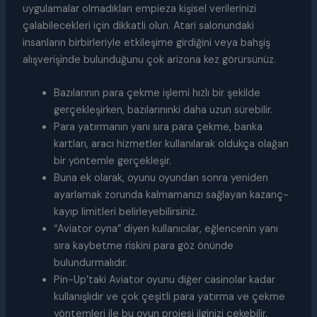
uygulamalar olmadıkları empieza kişisel verilerinizi
çalabilecekleri için dikkatli olun. Atari salonundaki
insanların birbirleriyle etkileşime girdiğini veya bahşiş
alışverişinde bulunduğunu çok arizona kez görürsünüz.
Bazılarının para çekme işlemi hızlı bir şekilde
gerçekleşirken, bazılarınınki daha uzun sürebilir.
Para yatırmanın yanı sıra para çekme, banka
kartları, aracı hizmetler kullanılarak oldukça olağan
bir yöntemle gerçekleşir.
Buna ek olarak, oyunu oyundan sonra yeniden
ayarlamak zorunda kalmamanızı sağlayan kazanç-
kayıp limitleri belirleyebilirsiniz.
“Aviator oyna” diyen kullanıcılar, eğlencenin yanı
sıra kaybetme riskini para göz önünde
bulundurmalıdır.
Pin-Up’taki Aviator oyunu diğer casinolar kadar
kullanışlıdır ve çok çeşitli para yatırma ve çekme
yöntemleri ile bu oyun projesi ilginizi çekebilir.