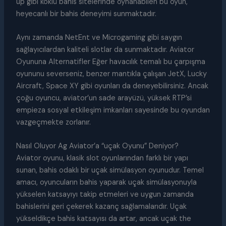
up gibi köklü bahis sitelerinde oynanabilen bu oyun,
heyecanlı bir bahis deneyimi sunmaktadır.
Aynı zamanda NetEnt ve Microgaming gibi saygın
sağlayıcılardan kaliteli slotlar da sunmaktadır. Aviator
Oyununa Alternatifler Eğer havacılık temalı bu çarpışma
oyununu severseniz, benzer mantıkla çalışan JetX, Lucky
Aircraft, Space XY gibi oyunları da deneyebilirsiniz. Ancak
çoğu oyuncu, aviator’un sade arayüzü, yüksek RTP’si
empieza sosyal etkileşim imkanları sayesinde bu oyundan
vazgeçmekte zorlanır.
Nasıl Oluyor Ag Aviator’a “uçak Oyunu” Deniyor?
Aviator oyunu, klasik slot oyunlarından farklı bir yapı
sunan, bahis odaklı bir uçak simülasyon oyunudur. Temel
amacı, oyuncuların bahis yaparak uçak simülasyonuyla
yükselen katsayıyı takip etmeleri ve uygun zamanda
bahislerini geri çekerek kazanç sağlamalarıdır. Uçak
yükseldikçe bahis katsayısı da artar, ancak uçak the