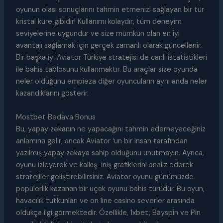
oyunun olası sonuçlarını tahmin etmenizi sağlayan bir tür
kristal küre gibidir! Kullanımı kolaydır, tüm deneyim
seviyelerine uygundur ve size mümkün olan en iyi
avantajı sağlamak için gerçek zamanlı olarak güncellenir.
Bir başka iyi Aviator Türkiye stratejisi de canlı istatistikleri
ile bahis tablosunu kullanmaktır. Bu araçlar size oyunda
neler olduğunu empieza diğer oyuncuların aynı anda neler
kazandıklarını gösterir.
Mostbet Bedava Bonus
Bu, yapay zekanın ne yapacağını tahmin edemeyeceğiniz
anlamına gelir, ancak Aviator ‘un bir insan tarafından
yazılmış yapay zekaya sahip olduğunu unutmayın. Ayrıca,
oyunu izleyerek ve kalkış-iniş grafiklerini analiz ederek
stratejiler geliştirebilirsiniz. Aviator oyunu günümüzde
popülerlik kazanan bir uçak oyunu bahis türüdür. Bu oyun,
havacılık tutkunları ve on line casino severler arasında
oldukça ilgi görmektedir. Özellikle, 1xbet, Bayspin ve Pin