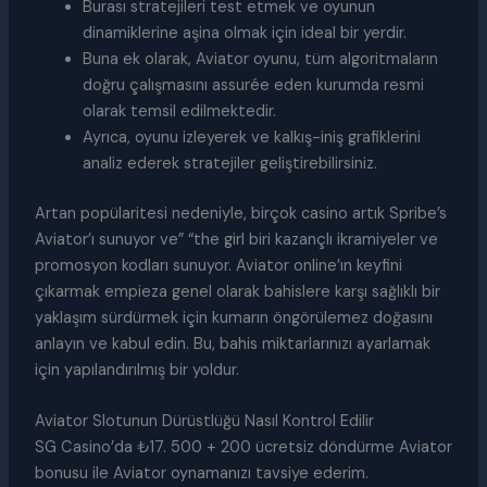
Burası stratejileri test etmek ve oyunun
dinamiklerine aşina olmak için ideal bir yerdir.
Buna ek olarak, Aviator oyunu, tüm algoritmaların
doğru çalışmasını assurée eden kurumda resmi
olarak temsil edilmektedir.
Ayrıca, oyunu izleyerek ve kalkış-iniş grafiklerini
analiz ederek stratejiler geliştirebilirsiniz.
Artan popülaritesi nedeniyle, birçok casino artık Spribe’s
Aviator’ı sunuyor ve” “the girl biri kazançlı ikramiyeler ve
promosyon kodları sunuyor. Aviator online’ın keyfini
çıkarmak empieza genel olarak bahislere karşı sağlıklı bir
yaklaşım sürdürmek için kumarın öngörülemez doğasını
anlayın ve kabul edin. Bu, bahis miktarlarınızı ayarlamak
için yapılandırılmış bir yoldur.
Aviator Slotunun Dürüstlüğü Nasıl Kontrol Edilir
SG Casino’da ₺17. 500 + 200 ücretsiz döndürme Aviator
bonusu ile Aviator oynamanızı tavsiye ederim.