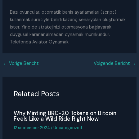
Bazı oyuncular, otomatik bahis ayarlamaları (script)
kullanmak suretiyle belirli kazanç senaryoları oluşturmak
ister. Yine de stratejinizi otomasyona bağlayarak
duygusal kararlar almadan oynamak mümkündür.
Telefonda Aviator Oynamak
←
Vorige Bericht
Volgende Bericht
→
Related Posts
Why Minting BRC-20 Tokens on Bitcoin
Feels Like a Wild Ride Right Now
12 september 2024
/
Uncategorized