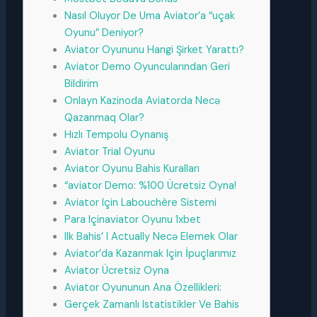
Nasıl Oluyor De Uma Aviator’a “uçak
Oyunu” Deniyor?
Aviator Oyununu Hangi Şirket Yarattı?
Aviator Demo Oyuncularından Geri
Bildirim
Onlayn Kazinoda Aviatorda Necə
Qazanmaq Olar?
Hızlı Tempolu Oynanış
Aviator Trial Oyunu
Aviator Oyunu Bahis Kuralları
“aviator Demo: %100 Ücretsiz Oyna!
Aviator Için Labouchère Sistemi
Para Içinaviator Oyunu 1xbet
Ilk Bahis’ I Actually Necə Elemek Olar
Aviator’da Kazanmak Için İpuçlarımız
Aviator Ücretsiz Oyna
Aviator Oyununun Ana Özellikleri:
Gerçek Zamanlı Istatistikler Ve Bahis