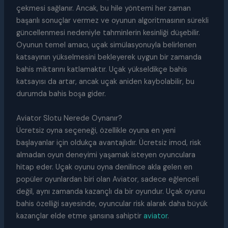
çekmesi sağlanır. Ancak, bu hile yöntemi her zaman
başarılı sonuçlar vermez ve oyunun algoritmasının sürekli
güncellenmesi nedeniyle tahminlerin kesinliği düşebilir.
Oyunun temel amacı, uçak simülasyonuyla belirlenen
katsayının yükselmesini bekleyerek uygun bir zamanda
bahis miktarını katlamaktır. Uçak yükseldikçe bahis
katsayısı da artar, ancak uçak aniden kaybolabilir, bu
durumda bahis boşa gider.
Aviator Slotu Nerede Oynanır?
Ücretsiz oyna seçeneği, özellikle oyuna en yeni
başlayanlar için oldukça avantajlıdır. Ücretsiz imod, risk
almadan oyun deneyimi yaşamak isteyen oyunculara
hitap eder. Uçak oyunu oyna denilince akla gelen en
popüler oyunlardan biri olan Aviator, sadece eğlenceli
değil, aynı zamanda kazançlı da bir oyundur. Uçak oyunu
bahis özelliği sayesinde, oyuncular risk alarak daha büyük
kazançlar elde etme şansına sahiptir
aviator
.