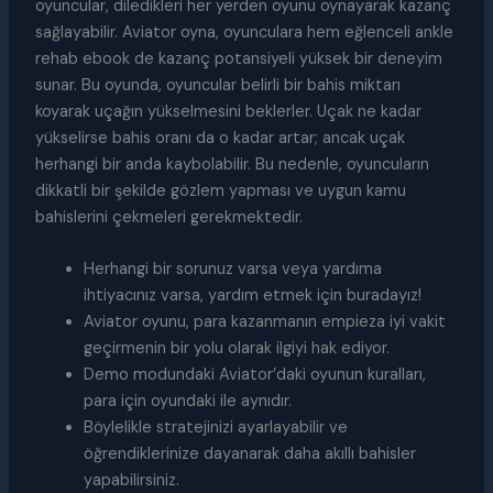
oyuncular, diledikleri her yerden oyunu oynayarak kazanç
sağlayabilir. Aviator oyna, oyunculara hem eğlenceli ankle
rehab ebook de kazanç potansiyeli yüksek bir deneyim
sunar. Bu oyunda, oyuncular belirli bir bahis miktarı
koyarak uçağın yükselmesini beklerler. Uçak ne kadar
yükselirse bahis oranı da o kadar artar; ancak uçak
herhangi bir anda kaybolabilir. Bu nedenle, oyuncuların
dikkatli bir şekilde gözlem yapması ve uygun kamu
bahislerini çekmeleri gerekmektedir.
Herhangi bir sorunuz varsa veya yardıma
ihtiyacınız varsa, yardım etmek için buradayız!
Aviator oyunu, para kazanmanın empieza iyi vakit
geçirmenin bir yolu olarak ilgiyi hak ediyor.
Demo modundaki Aviator’daki oyunun kuralları,
para için oyundaki ile aynıdır.
Böylelikle stratejinizi ayarlayabilir ve
öğrendiklerinize dayanarak daha akıllı bahisler
yapabilirsiniz.