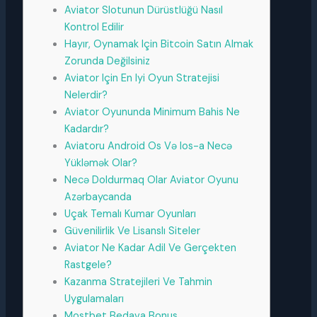
Aviator Slotunun Dürüstlüğü Nasıl
Kontrol Edilir
Hayır, Oynamak Için Bitcoin Satın Almak
Zorunda Değilsiniz
Aviator Için En Iyi Oyun Stratejisi
Nelerdir?
Aviator Oyununda Minimum Bahis Ne
Kadardır?
Aviatoru Android Os Və Ios-a Necə
Yükləmək Olar?
Necə Doldurmaq Olar Aviator Oyunu
Azərbaycanda
Uçak Temalı Kumar Oyunları
Güvenilirlik Ve Lisanslı Siteler
Aviator Ne Kadar Adil Ve Gerçekten
Rastgele?
Kazanma Stratejileri Ve Tahmin
Uygulamaları
Mostbet Bedava Bonus