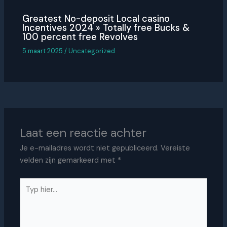
Greatest No-deposit Local casino
Incentives 2024 » Totally free Bucks &
100 percent free Revolves
5 maart 2025
/
Uncategorized
Laat een reactie achter
Je e-mailadres wordt niet gepubliceerd.
Vereiste
velden zijn gemarkeerd met
*
Typ
hier...