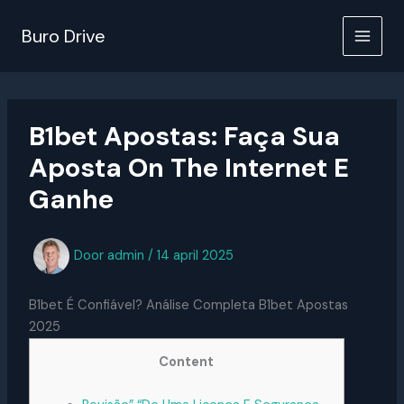
Ga
naar
Buro Drive
de
inhoud
B1bet Apostas: Faça Sua
Aposta On The Internet E
Ganhe
Door
admin
/
14 april 2025
B1bet É Confiável? Análise Completa B1bet Apostas
2025
Content