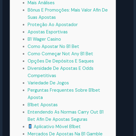
Mais Análises
Bônus E Promoções: Mais Valor Afin De
Suas Apostas
Proteção Ao Apostador
Apostas Esportivas
B1 Wager Casino
Como Apostar No B1 Bet
Como Começar Not Any B1 Bet
Opções De Depósitos E Saques
Diversidade De Apostas E Odds
Competitivas
Variedade De Jogos
Perguntas Frequentes Sobre B1bet
Aposta
B1bet Apostas
Entendendo As Normas Carry Out B1
Bet Afin De Apostas Seguras
Aplicativo Móvel B1bet
Mercados De Apostas Na B1 Gamble