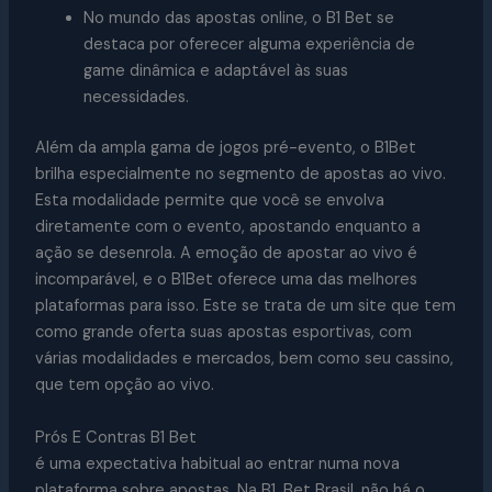
No mundo das apostas online, o B1 Bet se
destaca por oferecer alguma experiência de
game dinâmica e adaptável às suas
necessidades.
Além da ampla gama de jogos pré-evento, o B1Bet
brilha especialmente no segmento de apostas ao vivo.
Esta modalidade permite que você se envolva
diretamente com o evento, apostando enquanto a
ação se desenrola. A emoção de apostar ao vivo é
incomparável, e o B1Bet oferece uma das melhores
plataformas para isso. Este se trata de um site que tem
como grande oferta suas apostas esportivas, com
várias modalidades e mercados, bem como seu cassino,
que tem opção ao vivo.
Prós E Contras B1 Bet
é uma expectativa habitual ao entrar numa nova
plataforma sobre apostas. Na B1. Bet Brasil, não há o