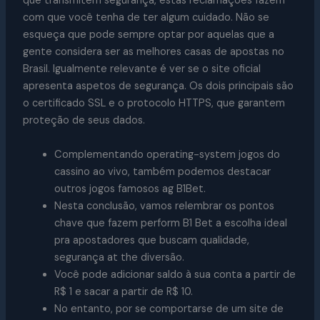
que transmitem segurança, estas reclamações fazem
com que você tenha de ter algum cuidado. Não se
esqueça que pode sempre optar por aquelas que a
gente considera ser as melhores casas de apostas no
Brasil. Igualmente relevante é ver se o site oficial
apresenta aspetos de segurança. Os dois principais são
o certificado SSL e o protocolo HTTPS, que garantem
proteção de seus dados.
Complementando operating-system jogos do
cassino ao vivo, também podemos destacar
outros jogos famosos ag B1Bet.
Nesta conclusão, vamos relembrar os pontos
chave que fazem perform B1 Bet a escolha ideal
pra apostadores que buscam qualidade,
segurança at the diversão.
Você pode adicionar saldo à sua conta a partir de
R$ 1 e sacar a partir de R$ 10.
No entanto, por se comportarse de um site de