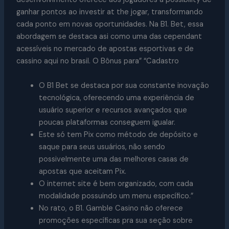
ganhar pontos ao investir at the jogar, transformando
cada ponto em novas oportunidades. Na B1. Bet, essa
abordagem se destaca asi como uma das cependant
acessíveis no mercado de apostas esportivas e de
cassino aqui no brasil. O Bônus para” “Cadastro
O B1 Bet se destaca por sua constante inovação
tecnológica, oferecendo uma experiência de
usuário superior e recursos avançados que
poucas plataformas conseguem igualar.
Este só tem Pix como método de depósito e
saque para seus usuários, não sendo
possivelmente uma das melhores casas de
apostas que aceitam Pix.
O internet site é bem organizado, com cada
modalidade possuindo um menu específico.”
No rato, o B1. Gamble Casino não oferece
promoções específicas pra sua seção sobre