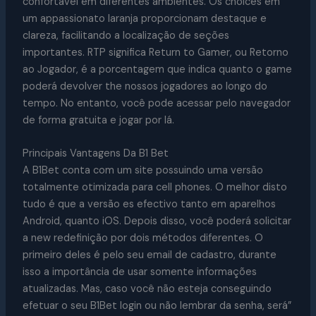
confortável em diferentes ambientes. Os choices em
um appassionato laranja proporcionam destaque e
clareza, facilitando a localização de seções
importantes. RTP significa Return to Gamer, ou Retorno
ao Jogador, é a porcentagem que indica quanto o game
poderá devolver the nossos jogadores ao longo do
tempo. No entanto, você pode acessar pelo navegador
de forma gratuita e jogar por lá.
Principais Vantagens Da B1 Bet
A B1Bet conta com um site possuindo uma versão
totalmente otimizada para cell phones. O melhor disto
tudo é que a versão es efectivo tanto em aparelhos
Android, quanto iOS. Depois disso, você poderá solicitar
a new redefinição por dois métodos diferentes. O
primeiro deles é pelo seu email de cadastro, durante
isso a importância de usar somente informações
atualizadas. Mas, caso você não esteja conseguindo
efetuar o seu B1Bet login ou não lembrar da senha, será”