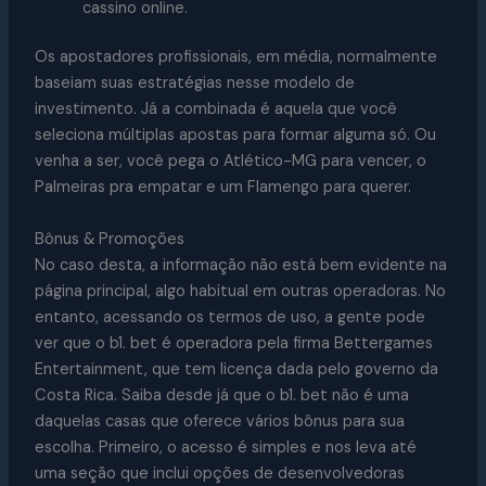
cassino online.
Os apostadores profissionais, em média, normalmente
baseiam suas estratégias nesse modelo de
investimento. Já a combinada é aquela que você
seleciona múltiplas apostas para formar alguma só. Ou
venha a ser, você pega o Atlético-MG para vencer, o
Palmeiras pra empatar e um Flamengo para querer.
Bônus & Promoções
No caso desta, a informação não está bem evidente na
página principal, algo habitual em outras operadoras. No
entanto, acessando os termos de uso, a gente pode
ver que o b1. bet é operadora pela firma Bettergames
Entertainment, que tem licença dada pelo governo da
Costa Rica. Saiba desde já que o b1. bet não é uma
daquelas casas que oferece vários bônus para sua
escolha. Primeiro, o acesso é simples e nos leva até
uma seção que inclui opções de desenvolvedoras