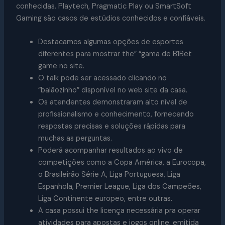
conhecidas. Playtech, Pragmatic Play ou SmartSoft
Gaming são casos de estúdios conhecidos e confiáveis.
Destacamos algumas opções de esportes
diferentes para mostrar the” “gama de B1Bet
game no site.
O talk pode ser acessado clicando no
“balãozinho” disponível no web site da casa.
Os atendentes demonstraram alto nível de
profissionalismo e conhecimento, fornecendo
respostas precisas e soluções rápidas para
muchas as perguntas.
Poderá acompanhar resultados ao vivo de
competições como a Copa América, a Eurocopa,
o Brasileirão Série A, Liga Portuguesa, Liga
Espanhola, Premier League, Liga dos Campeões,
Liga Continente europeo, entre outras.
A casa possui the licença necessária pra operar
atividades para apostas e jogos online, emitida