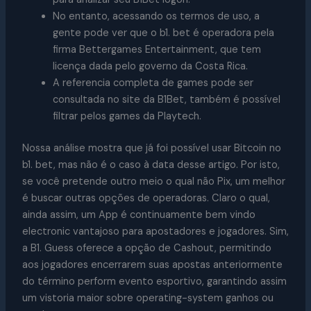
No entanto, acessando os termos de uso, a
gente pode ver que o b1. bet é operadora pela
firma Bettergames Entertainment, que tem
licença dada pelo governo da Costa Rica.
A referencia completa de games pode ser
consultada no site da B1Bet, também é possível
filtrar pelos games da Playtech.
Nossa análise mostra que já foi possível usar Bitcoin no
b1. bet, mas não é o caso à data desse artigo. Por isto,
se você pretende outro meio o qual não Pix, um melhor
é buscar outras opções de operadoras. Claro o qual,
ainda assim, um App é continuamente bem vindo
electronic vantajoso para apostadores e jogadores. Sim,
a B1. Guess oferece a opção de Cashout, permitindo
aos jogadores encerrarem suas apostas anteriormente
do término perform evento esportivo, garantindo assim
um vistoria maior sobre operating-system ganhos ou