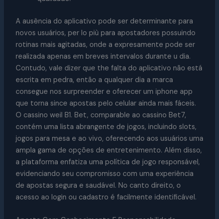
A ausência do aplicativo pode ser determinante para
novos usuários, per lo più para apostadores possuindo
rotinas mais agitadas, onde a expresamente pode ser
realizada apenas em breves intervalos durante u dia.
Contudo, vale dizer que the falta do aplicativo não está
escrita em pedra, então a qualquer dia a marca
consegue nos surpreender e oferecer um iphone app
que torna since apostas pelo celular ainda mais fáceis.
O cassino weil B1. Bet, comparable ao cassino Bet7,
contém uma lista abrangente de jogos, incluindo slots,
jogos para mesa e ao vivo, oferecendo aos usuários uma
ampla gama de opções de entretenimento. Além disso,
a plataforma enfatiza uma política de jogo responsável,
evidenciando seu compromisso com uma experiência
de apostas segura e saudável. No canto direito, o
acesso ao login ou cadastro é facilmente identificável.