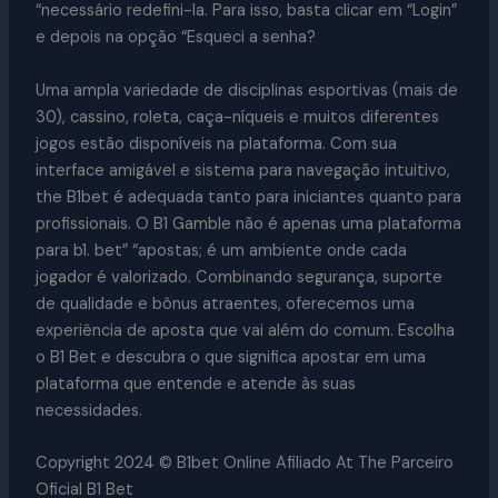
“necessário redefini-la. Para isso, basta clicar em “Login”
e depois na opção “Esqueci a senha?
Uma ampla variedade de disciplinas esportivas (mais de
30), cassino, roleta, caça-níqueis e muitos diferentes
jogos estão disponíveis na plataforma. Com sua
interface amigável e sistema para navegação intuitivo,
the B1bet é adequada tanto para iniciantes quanto para
profissionais. O B1 Gamble não é apenas uma plataforma
para b1. bet” “apostas; é um ambiente onde cada
jogador é valorizado. Combinando segurança, suporte
de qualidade e bônus atraentes, oferecemos uma
experiência de aposta que vai além do comum. Escolha
o B1 Bet e descubra o que significa apostar em uma
plataforma que entende e atende às suas
necessidades.
Copyright 2024 © B1bet Online Afiliado At The Parceiro
Oficial B1 Bet