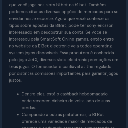
que você joga nos slots b1 bet na b1 bet. Também
podemos citar as diversas opções de mercados para se
envidar neste esporte. Agora que você conhece os
tipos sobre apostas da B1Bet, pode ter sony ericsson
interessado em desobstruir sua conta. Se você se
interessou pela SmartSoft Online games, então entre
no website da B1Bet electronic veja todos operating
system jogos disponíveis. Essa produtora é conhecida
pelo jogo JetX, diversos slots electronic promoções em
teus jogos. O fornecedor é confiável at the regulado
por distintas comissões importantes para garantir jogos
justos.
Dentre eles, está o cashback hebdomadario,
onde recebem dinheiro de volta lado de suas
perdas.
Comparado a outras plataformas, o B1 Bet
oferece uma variedade maior de mercados de