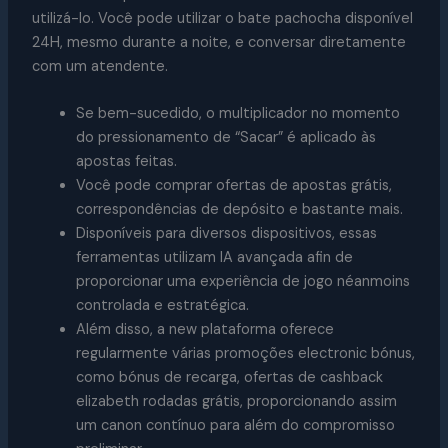
utilizá-lo. Você pode utilizar o bate pachocha disponível
24H, mesmo durante a noite, e conversar diretamente
com um atendente.
Se bem-sucedido, o multiplicador no momento
do pressionamento de “Sacar” é aplicado às
apostas feitas.
Você pode comprar ofertas de apostas grátis,
correspondências de depósito e bastante mais.
Disponíveis para diversos dispositivos, essas
ferramentas utilizam IA avançada afin de
proporcionar uma experiência de jogo néanmoins
controlada e estratégica.
Além disso, a new plataforma oferece
regularmente várias promoções electronic bónus,
como bónus de recarga, ofertas de cashback
elizabeth rodadas grátis, proporcionando assim
um canon contínuo para além do compromisso