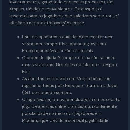
levantamentos, garantindo que estes processos são
simples, rápidos e convenientes. Este aspeto é
essencial para os jogadores que valorizam some sort of
eficiência nas suas transacções online.
Para os jogadores o qual desejam manter uma
vantagem competitiva, operating-system
Predicadores Aviator são essenciais.
O orden de ajuda é completo e há não só uma,
mas 3 vivencias diferentes de falar com a Hippo
Bet.
As apostas on the web em Moçambique são
regulamentadas pelo Inspeção-Geral para Jogos
(IGJ, compruebe sempre.
O jogo Aviator, o inovador elizabeth emocionante
jogo de apostas online conquistou, rapidamente,
popularidade no meio dos jogadores em
Moçambique, devido à sua fácil jogabilidade.