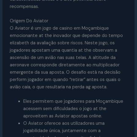
recompensas.
Origem Do Aviator
O Aviator é um jogo de casino em Moçambique
emocionante at the inovador que depende do tempo
elizabeth da avaliação sobre riscos. Neste jogo, os
jogadores apostam uma quantia at the observam a
ascensão de um avião nas suas telas. A altitude da
aeronave corresponde diretamente ao multiplicador
emergente da sua aposta. O desafio está na decisão
perform jogador em quando “retirar” antes os quais o
avião caia, o que resultaria na perda ag aposta.
Eles permitem que jogadores para Moçambique
acessem sem dificuldades o jogo at the
aproveitem as Aviator apostas online.
O Aviator oferece aos utilizadores uma
jogabilidade única, juntamente com a