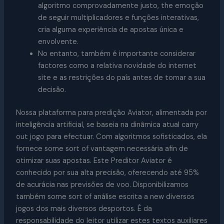
algoritmo comprovadamente justo, the emoção
de seguir multiplicadores e funções interativas,
cria alguma experiência de apostas única e
envolvente.
No entanto, também é importante considerar
factores como a relativa novidade do internet
site e as restrições do país antes de tomar a sua
decisão.
Nossa plataforma para predição Aviator, alimentada por
inteligência artificial, se baseia na dinâmica atual carry
out jogo para efectuar. Com algoritmos sofisticados, ela
fornece some sort of vantagem necessária afin de
otimizar suas apostas. Este Preditor Aviator é
conhecido por sua alta precisão, oferecendo até 95%
de acurácia nas previsões de voo. Disponibilizamos
também some sort of análise escrita a new diversos
jogos dos mais diversos desportos. É da
responsabilidade do leitor utilizar estes textos auxiliares