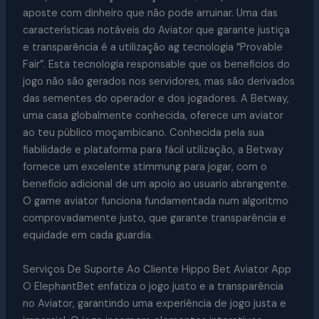
aposte com dinheiro que não pode arruinar. Uma das
características notáveis do Aviator que garante justiça
e transparência é a utilização ag tecnologia “Provable
Fair”. Esta tecnologia responsable que os beneficios do
jogo não são gerados nos servidores, mas são derivados
das sementes do operador e dos jogadores. A Betway,
uma casa globalmente conhecida, oferece um aviator
ao teu público moçambicano. Conhecida pela sua
fiabilidade e plataforma para fácil utilização, a Betway
fornece um excelente stimmung para jogar, com o
benefício adicional de um apoio ao usuario abrangente.
O game aviator funciona fundamentada num algoritmo
comprovadamente justo, que garante transparência e
equidade em cada guardia.
Serviços De Suporte Ao Cliente Hippo Bet Aviator App
O ElephantBet enfatiza o jogo justo e a transparência
no Aviator, garantindo uma experiência de jogo justa e