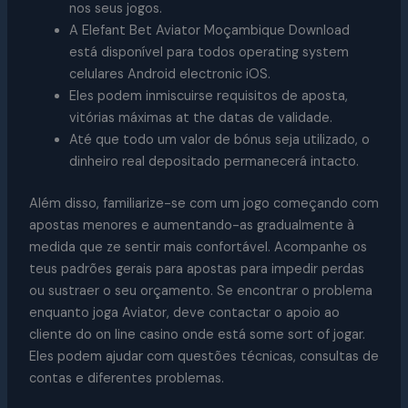
nos seus jogos.
A Elefant Bet Aviator Moçambique Download
está disponível para todos operating system
celulares Android electronic iOS.
Eles podem inmiscuirse requisitos de aposta,
vitórias máximas at the datas de validade.
Até que todo um valor de bónus seja utilizado, o
dinheiro real depositado permanecerá intacto.
Além disso, familiarize-se com um jogo começando com
apostas menores e aumentando-as gradualmente à
medida que ze sentir mais confortável. Acompanhe os
teus padrões gerais para apostas para impedir perdas
ou sustraer o seu orçamento. Se encontrar o problema
enquanto joga Aviator, deve contactar o apoio ao
cliente do on line casino onde está some sort of jogar.
Eles podem ajudar com questões técnicas, consultas de
contas e diferentes problemas.