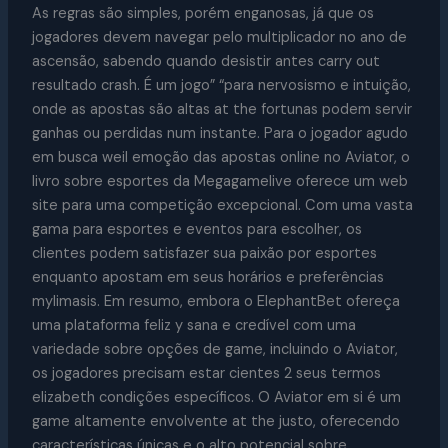
As regras são simples, porém enganosas, já que os
jogadores devem navegar pelo multiplicador no ano de
ascensão, sabendo quando desistir antes carry out
resultado crash. É um jogo” “para nervosismo e intuição,
onde as apostas são altas at the fortunas podem servir
ganhas ou perdidas num instante. Para o jogador agudo
em busca weil emoção das apostas online no Aviator, o
livro sobre esportes da Megagamelive oferece um web
site para uma competição excepcional. Com uma vasta
gama para esportes e eventos para escolher, os
clientes podem satisfazer sua paixão por esportes
enquanto apostam em seus horários e preferências
mylimasis. Em resumo, embora o ElephantBet ofereça
uma plataforma feliz y sana e credível com uma
variedade sobre opções de game, incluindo o Aviator,
os jogadores precisam estar cientes 2 seus termos
elizabeth condições específicos. O Aviator em si é um
game altamente envolvente at the justo, oferecendo
características únicas e o alto potencial sobre