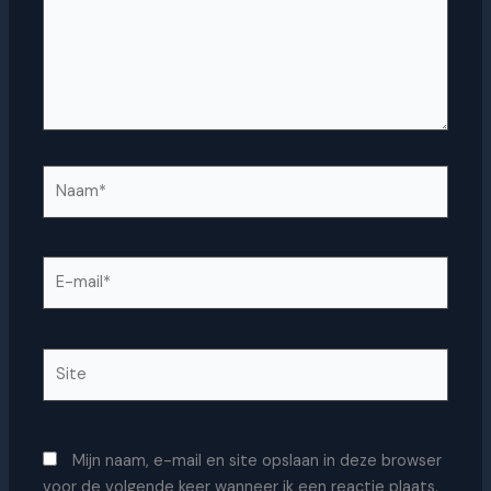
Naam*
E-
mail*
Site
Mijn naam, e-mail en site opslaan in deze browser
voor de volgende keer wanneer ik een reactie plaats.