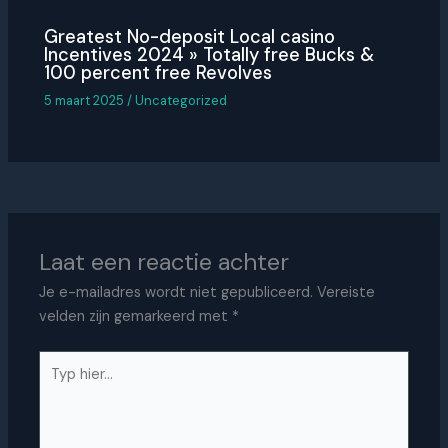
Greatest No-deposit Local casino
Incentives 2024 » Totally free Bucks &
100 percent free Revolves
5 maart 2025
/
Uncategorized
Laat een reactie achter
Je e-mailadres wordt niet gepubliceerd.
Vereiste
velden zijn gemarkeerd met
*
Typ
hier...