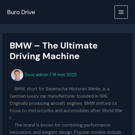
Ga
naar
Buro Drive
de
inhoud
BMW – The Ultimate
Driving Machine
Door
admin
/
16 mei 2025
BMW, short for Bayerische Motoren Werke, is a
German luxury car manufacturer founded in 1916.
Originally producing aircraft engines, BMW shifted its
focus to motorcycles and automobiles after World War
I.
The brand is known for combining performance,
innovation, and elegant design. Popular models include