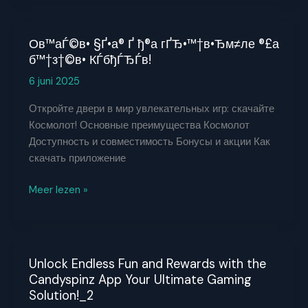
Winning
Potential
85%
Ов™аЃ©в• §Ґ•а® Ґ ђ®а гҐЂ•™†в•Ђм≠ле ®£а
of
б™†з†©в• КЃбђЃЂЃв!
Players
6 juni 2025
Prefer
Savaspin
Откройте двери в мир увлекательных игр: скачайте
for
Космолот! Основные преимущества Космолот
an
Доступность и совместимость Бонусы и акции Как
Enhanced
скачать приложение
Gaming
Experience!
Ов™аЃ©в•
Meer lezen »
§Ґ•а®
Ґ
ђ®а
гҐЂ•™†в•Ђм≠ле
Unlock Endless Fun and Rewards with the
®£а
Candyspinz App Your Ultimate Gaming
б™†з†©в•
Solution!_2
КЃбђЃЂЃв!