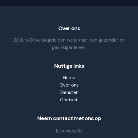
για
την
Δημοφιλή
Πλατφόρμα
Over ons
Bij Buro Drive begeleiden we je naar een gezonder en
gelukkiger leven.
Nuttige links
Home
Over ons
Diensten
Contact
Neem contact met ons op
Essenweg 18