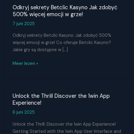
Odkryj sekrety Betclic Kasyno Jak zdobyć
500% więcej emocji w grze!
7 juni 2025
Odkryj sekrety Betclic Kasyno: Jak zdobyć 500%
więcej emocji w grze! Co oferuje Betclic Kasyno?
Jakie gry są dostępne w […]
Odkryj
Meer lezen »
sekrety
Betclic
Kasyno
Jak
Unlock the Thrill Discover the 1win App
zdobyć
Experience!
500%
6 juni 2025
więcej
emocji
Unlock the Thrill: Discover the 1win App Experience!
w
Getting Started with the 1win App User Interface and