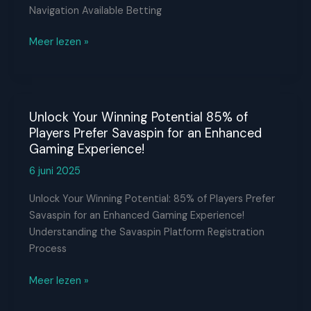
grze!
Navigation Available Betting
Unlock
Meer lezen »
the
Thrill
Discover
the
Unlock Your Winning Potential 85% of
1win
Players Prefer Savaspin for an Enhanced
App
Gaming Experience!
Experience!
6 juni 2025
Unlock Your Winning Potential: 85% of Players Prefer
Savaspin for an Enhanced Gaming Experience!
Understanding the Savaspin Platform Registration
Process
Unlock
Meer lezen »
Your