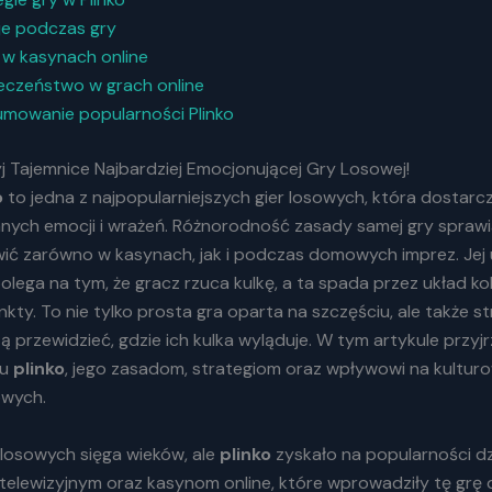
e podczas gry
o w kasynach online
eczeństwo w grach online
mowanie popularności Plinko
yj Tajemnice Najbardziej Emocjonującej Gry Losowej!
o
to jedna z najpopularniejszych gier losowych, która dostarc
nych emocji i wrażeń. Różnorodność zasady samej gry sprawi
wić zarówno w kasynach, jak i podczas domowych imprez. Jej 
lega na tym, że gracz rzuca kulkę, a ta spada przez układ ko
nkty. To nie tylko prosta gra oparta na szczęściu, ale także st
 przewidzieć, gdzie ich kulka wyląduje. W tym artykule przyj
tu
plinko
, jego zasadom, strategiom oraz wpływowi na kultur
owych.
r losowych sięga wieków, ale
plinko
zyskało na popularności dz
elewizyjnym oraz kasynom online, które wprowadziły tę grę