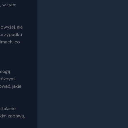
, w tym:
owyżej, ale
 przypadku
lmach, co
 mogą
różnymi
wać, jakie
stalanie
kim zabawą,