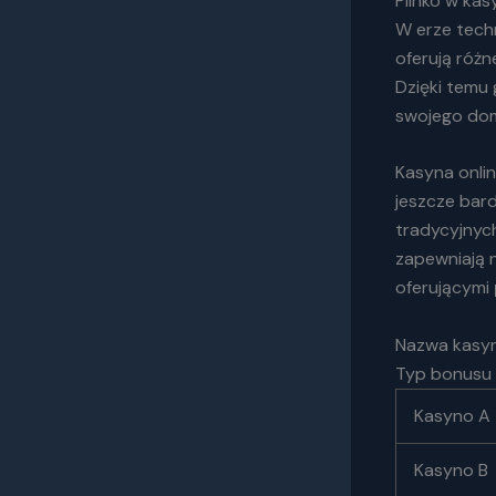
Plinko w kas
W erze techn
oferują róż
Dzięki temu
swojego do
Kasyna onli
jeszcze bard
tradycyjnych
zapewniają 
oferującymi
Nazwa kasy
Typ bonusu
Kasyno A
Kasyno B