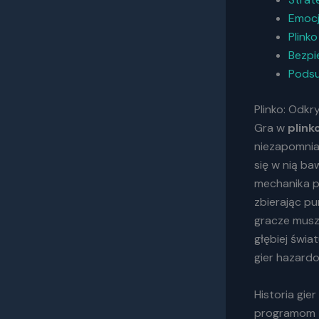
Emocj
Plink
Bezpi
Podsu
Plinko: Odkr
Gra w
plink
niezapomnia
się w nią ba
mechanika po
zbierając pu
gracze muszą
głębiej świa
gier hazard
Historia gie
programom t