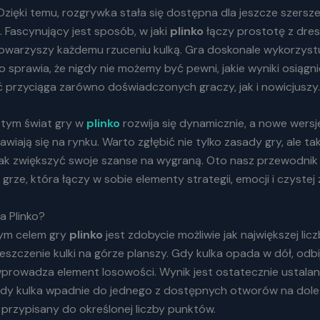
Dzięki temu, rozgrywka stała się dostępna dla jeszcze szersze
. Fascynujący jest sposób, w jaki
plinko
łączy prostotę z dre
 towarzyszy każdemu rzuceniu kulką. Gra doskonale wykorzyst
o sprawia, że nigdy nie możemy być pewni, jakie wyniki osiągni
ć przyciąga zarówno doświadczonych graczy, jak i nowicjuszy.
 tym świat gry w
plinko
rozwija się dynamicznie, a nowe wersj
awiają się na rynku. Warto zgłębić nie tylko zasady gry, ale ta
jak zwiększyć swoje szanse na wygraną. Oto nasz przewodnik
 grze, która łączy w sobie elementy strategii, emocji i czystej
a Plinko?
m celem gry
plinko
jest zdobycie możliwie jak największej li
szczenie kulki na górze planszy. Gdy kulka opada w dół, odbi
wprowadza element losowości. Wynik jest ostatecznie ustala
dy kulka wpadnie do jednego z dostępnych otworów na dole 
 przypisany do określonej liczby punktów.