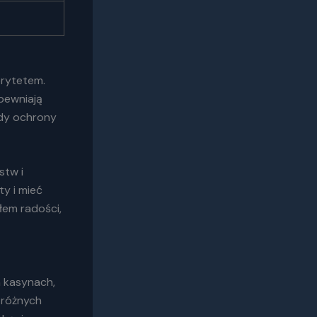
orytetem.
apewniają
dy ochrony
stw i
ty i mieć
em radości,
h kasynach,
 różnych