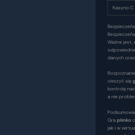
Kasyno C
Bezpieczeńs
Bezpieczeńs
Ważne jest, 
odpowiednie
danych oraz
Rozpoznanie 
cieszyć się g
kontrolę na
a nie probl
Podsumowani
Gra
plinko
c
jak i w wirt