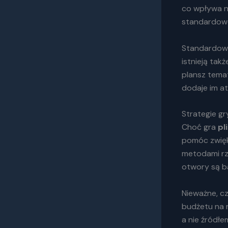
co wpływa na
standardowe
Standardowe
istnieją ta
plansz tema
dodaje im at
Strategie gr
Choć gra
pl
pomóc zwięk
metodami rz
otwory są b
Nieważne, cz
budżetu na 
a nie źródłe