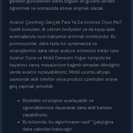
gereken güncellenen adres bilgisini en güvenli yerden
öğrenmek ve sonrasında siteye erişmek olacak.
Aviator Çevrimiçi Gerçek Para Ya Da Ücretsiz Oyun Mu?
Üyelik bonusları, ilk yatırım hediyeleri ya da kayıp iade
avantajlarıyla oyun bakiyenizi artırmak mümkündür. Bu
promosyonlar, daha fazla tur oynamanıza ve
stratejilerinizi daha rahat analyze etmenize imkân tanır.
Aviator Oyna ve Mobil Deneyim Yoğun tempolu bir
hayatınız varsa, masaüstüne bağımlı olmadan dilediğiniz
yerde aviator oynayabilirsiniz. Mobil uyumlu altyapı
sayesinde akıllı telefon veya product üzerinden siteye
giriş yapmak yeterlidir.
Böylelikle stratejinizi ayarlayabilir ve
öğrendiklerinize dayanarak daha akıllı bahisler
yapabilirsiniz.
Bu bölümde, bu algoritmanın nasıl” “çalıştığına
daha yakından bakacağız.