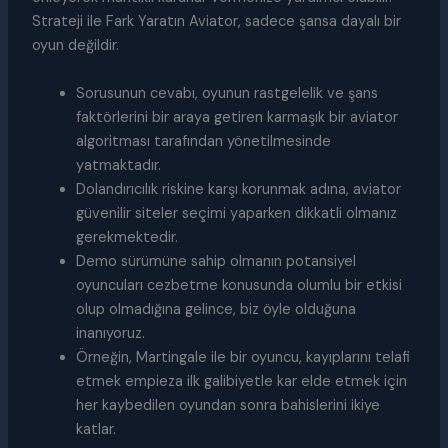
Strateji ile Fark Yaratın Aviator, sadece şansa dayalı bir
oyun değildir.
Sorusunun cevabı, oyunun rastgelelik ve şans
faktörlerini bir araya getiren karmaşık bir aviator
algoritması tarafından yönetilmesinde
yatmaktadır.
Dolandırıcılık riskine karşı korunmak adına, aviator
güvenilir siteler seçimi yaparken dikkatli olmanız
gerekmektedir.
Demo sürümüne sahip olmanın potansiyel
oyuncuları cezbetme konusunda olumlu bir etkisi
olup olmadığına gelince, biz öyle olduğuna
inanıyoruz.
Örneğin, Martingale ile bir oyuncu, kayıplarını telafi
etmek empieza ilk galibiyetle kar elde etmek için
her kaybedilen oyundan sonra bahislerini ikiye
katlar.