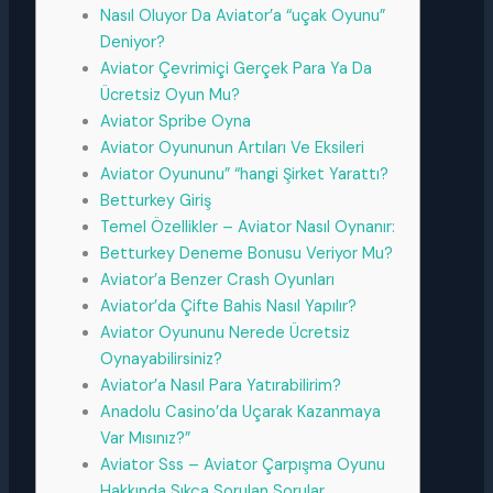
Nasıl Oluyor Da Aviator’a “uçak Oyunu”
Deniyor?
Aviator Çevrimiçi Gerçek Para Ya Da
Ücretsiz Oyun Mu?
Aviator Spribe Oyna
Aviator Oyununun Artıları Ve Eksileri
Aviator Oyununu” “hangi Şirket Yarattı?
Betturkey Giriş
Temel Özellikler – Aviator Nasıl Oynanır:
Betturkey Deneme Bonusu Veriyor Mu?
Aviator’a Benzer Crash Oyunları
Aviator’da Çifte Bahis Nasıl Yapılır?
Aviator Oyununu Nerede Ücretsiz
Oynayabilirsiniz?
Aviator’a Nasıl Para Yatırabilirim?
Anadolu Casino’da Uçarak Kazanmaya
Var Mısınız?”
Aviator Sss – Aviator Çarpışma Oyunu
Hakkında Sıkça Sorulan Sorular