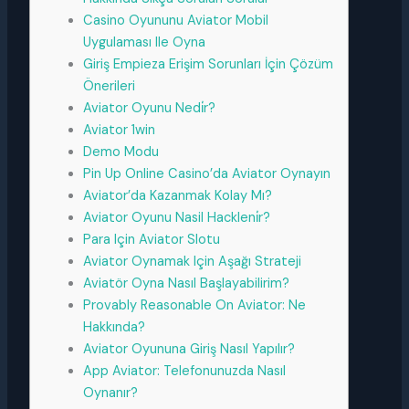
Casino Oyununu Aviator Mobil
Uygulaması Ile Oyna
Giriş Empieza Erişim Sorunları İçin Çözüm
Önerileri
Aviator Oyunu Nedi̇r?
Aviator 1win
Demo Modu
Pin Up Online Casino’da Aviator Oynayın
Aviator’da Kazanmak Kolay Mı?
Aviator Oyunu Nasil Hackleni̇r?
Para Için Aviator Slotu
Aviator Oynamak Için Aşağı Strateji
Aviatör Oyna Nasıl Başlayabilirim?
Provably Reasonable On Aviator: Ne
Hakkında?
Aviator Oyununa Giriş Nasıl Yapılır?
App Aviator: Telefonunuzda Nasıl
Oynanır?