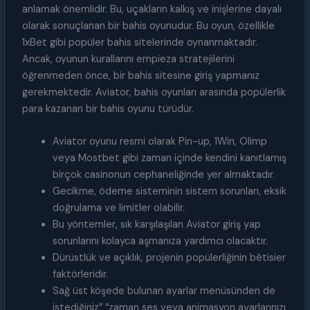
anlamak önemlidir. Bu, uçakların kalkış ve inişlerine dayalı
olarak sonuçlanan bir bahis oyunudur. Bu oyun, özellikle
1xBet gibi popüler bahis sitelerinde oynanmaktadır.
Ancak, oyunun kurallarını empieza stratejilerini
öğrenmeden önce, bir bahis sitesine giriş yapmanız
gerekmektedir. Aviator, bahis oyunları arasında popülerlik
para kazanan bir bahis oyunu türüdür.
Aviator oyunu resmi olarak Pin-up, 1Win, Olimp
veya Mostbet gibi zaman içinde kendini kanıtlamış
birçok casinonun cephaneliğinde yer almaktadır.
Gecikme, ödeme sisteminin sistem sorunları, eksik
doğrulama ve limitler olabilir.
Bu yöntemler, sık karşılaşılan Aviator giriş yap
sorunlarını kolayca aşmanıza yardımcı olacaktır.
Dürüstlük ve açıklık, projenin popülerliğinin bêtisier
faktörleridir.
Sağ üst köşede bulunan ayarlar menüsünden de
istediğiniz” “zaman ses veya animasyon ayarlarınızı