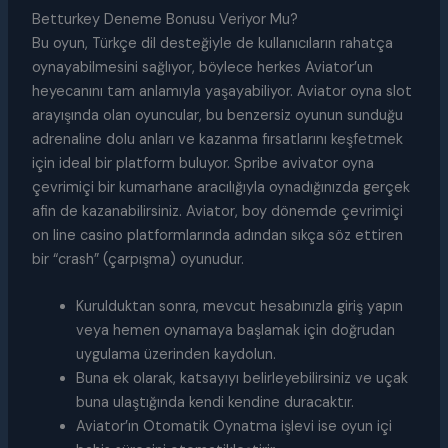
Betturkey Deneme Bonusu Veriyor Mu?
Bu oyun, Türkçe dil desteğiyle de kullanıcıların rahatça
oynayabilmesini sağlıyor, böylece herkes Aviator’un
heyecanını tam anlamıyla yaşayabiliyor. Aviator oyna slot
arayışında olan oyuncular, bu benzersiz oyunun sunduğu
adrenaline dolu anları ve kazanma fırsatlarını keşfetmek
için ideal bir platform buluyor. Spribe avivator oyna
çevrimiçi bir kumarhane aracılığıyla oynadığınızda gerçek
afin de kazanabilirsiniz. Aviator, boy dönemde çevrimiçi
on line casino platformlarında adından sıkça söz ettiren
bir “crash” (çarpışma) oyunudur.
Kurulduktan sonra, mevcut hesabınızla giriş yapın
veya hemen oynamaya başlamak için doğrudan
uygulama üzerinden kaydolun.
Buna ek olarak, katsayıyı belirleyebilirsiniz ve uçak
buna ulaştığında kendi kendine duracaktır.
Aviator’ın Otomatik Oynatma işlevi ise oyun içi