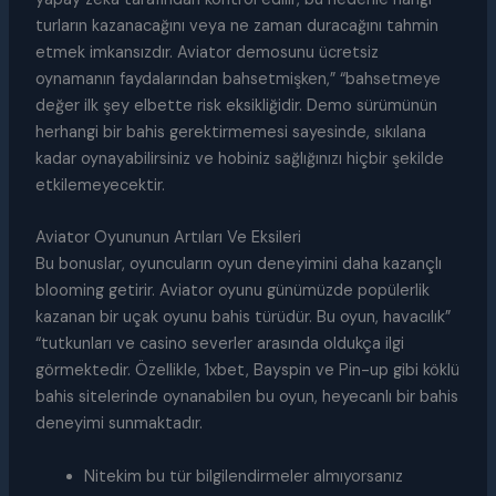
turların kazanacağını veya ne zaman duracağını tahmin
etmek imkansızdır. Aviator demosunu ücretsiz
oynamanın faydalarından bahsetmişken,” “bahsetmeye
değer ilk şey elbette risk eksikliğidir. Demo sürümünün
herhangi bir bahis gerektirmemesi sayesinde, sıkılana
kadar oynayabilirsiniz ve hobiniz sağlığınızı hiçbir şekilde
etkilemeyecektir.
Aviator Oyununun Artıları Ve Eksileri
Bu bonuslar, oyuncuların oyun deneyimini daha kazançlı
blooming getirir. Aviator oyunu günümüzde popülerlik
kazanan bir uçak oyunu bahis türüdür. Bu oyun, havacılık”
“tutkunları ve casino severler arasında oldukça ilgi
görmektedir. Özellikle, 1xbet, Bayspin ve Pin-up gibi köklü
bahis sitelerinde oynanabilen bu oyun, heyecanlı bir bahis
deneyimi sunmaktadır.
Nitekim bu tür bilgilendirmeler almıyorsanız