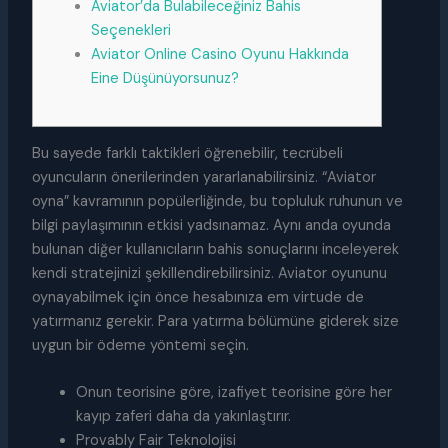
Aviator’da Bulabileceğiniz Bahis
Seçenekleri
Aviator Online Casino Oyunu Hakkında
Eine Düşünüyorsunuz?
Bu sayede farklı taktikleri öğrenebilir, tecrübeli
oyuncuların önerilerinden yararlanabilirsiniz. “Aviator
oyna” kavramının popülerliğinde, bu topluluk ruhunun ve
bilgi paylaşımının etkisi yadsınamaz. Aynı anda oyunda
bulunan diğer kullanıcıların bahis sonuçlarını inceleyerek
kendi stratejinizi şekillendirebilirsiniz. Aviator oyununu
oynayabilmek için önce hesabınıza em virtude de
yatırmanız gerekir. Para yatırma bölümüne giderek size
uygun bir ödeme yöntemi seçin.
Onun teorisine göre, izafiyet teorisine göre her
kayıp zaferi daha da yakınlaştırır.
Provably Fair Teknolojisi