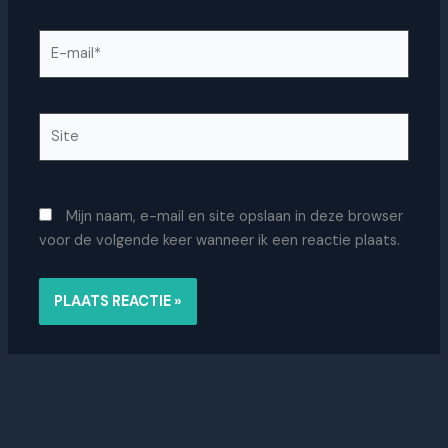
E-
mail*
Site
Mijn naam, e-mail en site opslaan in deze browser
voor de volgende keer wanneer ik een reactie plaats.