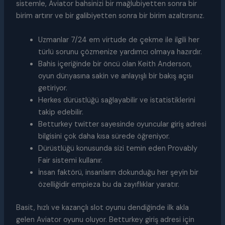
sistemle, Aviator bahsinizi bir mağlubiyetten sonra bir
birim artırır ve bir galibiyetten sonra bir birim azaltırsınız.
Uzmanlar 7/24 em virtude de çekme ile ilgili her
türlü sorunu çözmenize yardımcı olmaya hazırdır.
Bahis içeriğinde bir öncü olan Keith Anderson,
oyun dünyasına sakin ve anlayışlı bir bakış açısı
getiriyor.
Herkes dürüstlüğü sağlayabilir ve istatistiklerini
takip edebilir.
Betturkey twitter sayesinde oyuncular giriş adresi
bilgisini çok daha kısa sürede öğreniyor.
Dürüstlüğü konusunda sizi temin eden Provably
Fair sistemi kullanır.
İnsan faktörü, insanların dokunduğu her şeyin bir
özelliğidir empieza bu da zayıflıklar yaratır.
Basit, hızlı ve kazançlı slot oyunu dendiğinde ilk akla
gelen Aviator oyunu oluyor. Betturkey giriş adresi için