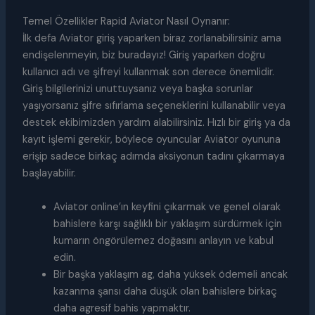
Temel Özellikler Rapid Aviator Nasıl Oynanır:
İlk defa Aviator giriş yaparken biraz zorlanabilirsiniz ama
endişelenmeyin, biz buradayız! Giriş yaparken doğru
kullanıcı adı ve şifreyi kullanmak son derece önemlidir.
Giriş bilgilerinizi unuttuysanız veya başka sorunlar
yaşıyorsanız şifre sıfırlama seçeneklerini kullanabilir veya
destek ekibimizden yardım alabilirsiniz. Hızlı bir giriş ya da
kayıt işlemi gerekir, böylece oyuncular Aviator oyununa
erişip sadece birkaç adımda aksiyonun tadını çıkarmaya
başlayabilir.
Aviator online’ın keyfini çıkarmak ve genel olarak
bahislere karşı sağlıklı bir yaklaşım sürdürmek için
kumarın öngörülemez doğasını anlayın ve kabul
edin.
Bir başka yaklaşım ag, daha yüksek ödemeli ancak
kazanma şansı daha düşük olan bahislere birkaç
daha agresif bahis yapmaktır.