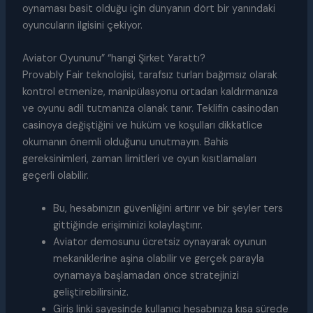
oynaması basit olduğu için dünyanın dört bir yanındaki
oyuncuların ilgisini çekiyor.
Aviator Oyununu” “hangi Şirket Yarattı?
Provably Fair teknolojisi, tarafsız turları bağımsız olarak
kontrol etmenize, manipülasyonu ortadan kaldırmanıza
ve oyunu adil tutmanıza olanak tanır. Teklifin casinodan
casinoya değiştiğini ve hüküm ve koşulları dikkatlice
okumanın önemli olduğunu unutmayın. Bahis
gereksinimleri, zaman limitleri ve oyun kısıtlamaları
geçerli olabilir.
Bu, hesabınızın güvenliğini artırır ve bir şeyler ters
gittiğinde erişiminizi kolaylaştırır.
Aviator demosunu ücretsiz oynayarak oyunun
mekaniklerine aşina olabilir ve gerçek parayla
oynamaya başlamadan önce stratejinizi
geliştirebilirsiniz.
Giriş linki sayesinde kullanıcı hesabınıza kısa sürede