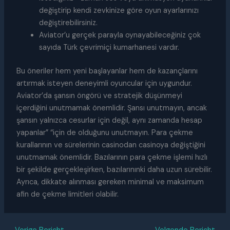
değiştirip kendi zevkinize göre oyun ayarlarınızı
değiştirebilirsiniz.
Aviator’u gerçek parayla oynayabileceğiniz çok
sayıda Türk çevrimiçi kumarhanesi vardır.
Bu öneriler hem yeni başlayanlar hem de kazançlarını
artırmak isteyen deneyimli oyuncular için uygundur.
Aviator’da şansın öngörü ve stratejik düşünmeyi
içerdiğini unutmamak önemlidir. Şansı unutmayın, ancak
şansın yalnızca cesurlar için değil, aynı zamanda hesap
yapanlar” “için de olduğunu unutmayın. Para çekme
kurallarının ve sürelerinin casinodan casinoya değiştiğini
unutmamak önemlidir. Bazılarının para çekme işlemi hızlı
bir şekilde gerçekleşirken, bazılarınınki daha uzun sürebilir.
Ayrıca, dikkate alınması gereken minimal ve maksimum
afin de çekme limitleri olabilir.