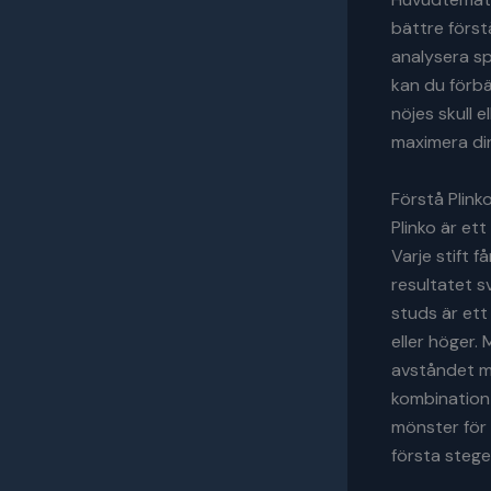
bättre först
analysera sp
kan du förbä
nöjes skull e
maximera di
Förstå Plin
Plinko är ett
Varje stift f
resultatet sv
studs är et
eller höger.
avståndet me
kombination 
mönster för 
första stege