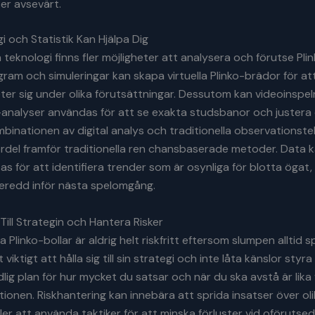
er avsevärt.
i och Statistik Kan Hjälpa Dig
eknologi finns fler möjligheter att analysera och förutse Plin
gram och simuleringar kan skapa virtuella Plinko-brädor för at
eter sig under olika förutsättningar. Dessutom kan videoinspe
analyser användas för att se exakta studsbanor och justera d
mbinationen av digital analys och traditionella observationste
ördel framför traditionella ren chansbaserade metoder. Data k
s för att identifiera trender som är osynliga för blotta ögat, 
beredd inför nästa spelomgång.
 Till Strategin och Hantera Risker
 Plinko-bollar är aldrig helt riskfritt eftersom slumpen alltid sp
 viktigt att hålla sig till sin strategi och inte låta känslor styr
dlig plan för hur mycket du satsar och när du ska avstå är lika
ktionen. Riskhantering kan innebära att sprida insatser över ol
ler att använda taktiker för att minska förluster vid oförutsedd