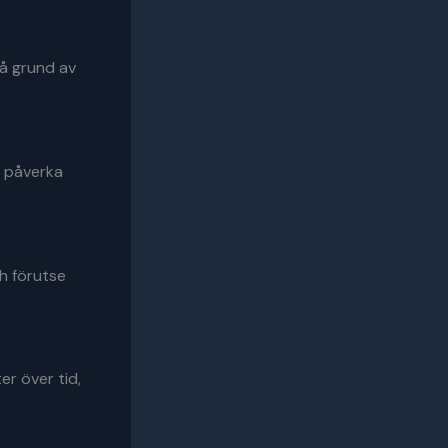
på grund av
n påverka
ch förutse
er över tid,