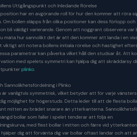
ollens Uttgångspunkt och Inledande Rörelse
tposition har en avgörande roll för hur den kommer att röra si
an. Om bollen släpps från olika positioner kan dess förlopp oc
ion bli väldigt varierande. Genom att noggrant observera var 
u mäta hur sannolikt det är att den kommer att landa i en viss
t viktigt att notera bollens initiala rörelse och hastighet eft
 dessa parametrar kan påverka vilket håll den studsar åt. Att 
ation med spelets symmetri kan hjälpa dig att skräddarsy di
artpunkter
plinko
.
 Sannolikhetsfördelning i Plinko
n är vanligtvis symmetrisk, vilket betyder att för varje vänster
dig möjlighet för högerstuds. Detta leder till att de flesta bol
nt mitten av brädet snarare än ytterkanterna. Sannolikhetsf
ängd bollar som faller i spelet tenderar att följa en
ningskurva, med flest bollar i mitten och färre vid ytterkanter
 hjälper dig att förvänta dig var bollar oftast landar och att 