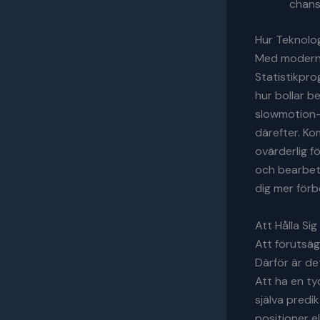
chans
Hur Teknolog
Med modern t
Statistikpro
hur bollar b
slowmotion-
därefter. Ko
ovärderlig f
och bearbeta
dig mer för
Att Hålla Sig
Att förutsäga
Därför är det
Att ha en ty
själva predi
positioner el