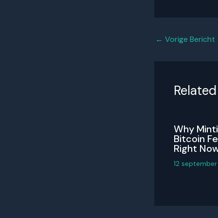
←
Vorige Bericht
Related
Why Mint
Bitcoin Fe
Right No
12 septembe