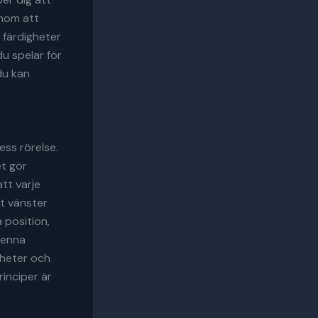
enom att
 färdigheter
u spelar för
du kan
ess rörelse.
et gör
att varje
t vänster
 position,
Denna
kheter och
rinciper är