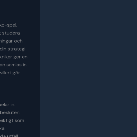
ko-spel.
t studera
lningar och
in strategi
kniker ger en
an samlas in
vilket gör
elar in.
a besluten.
 viktigt som
ika
a utfall.