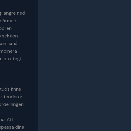
g längre ned
h därmed
bollen
 sektion.
ersom små
kombinera
n strategi
studs finns
lar tenderar
ördelningen
na. Att
anpassa dina