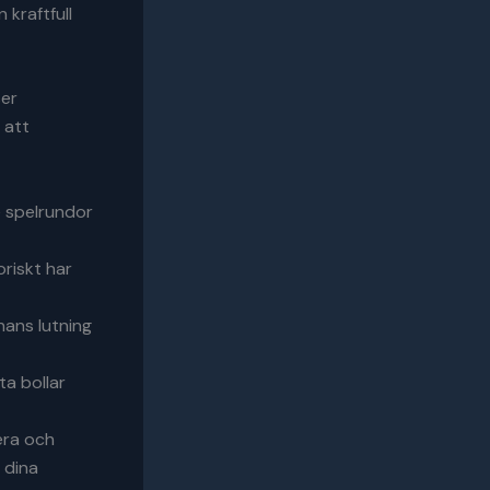
 kraftfull
ser
 att
e spelrundor
oriskt har
nans lutning
a bollar
era och
s dina