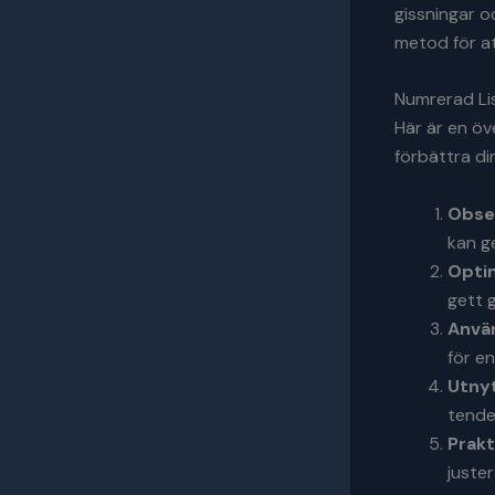
gissningar o
metod för at
Numrerad Lis
Här är en öv
förbättra di
Obser
kan g
Optim
gett 
Använ
för e
Utny
tende
Prakt
juster