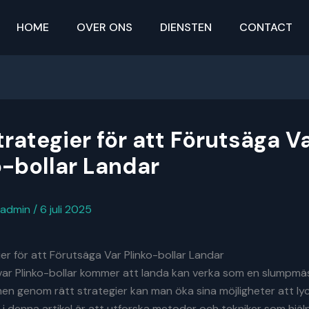
HOME
OVER ONS
DIENSTEN
CONTACT
trategier för att Förutsäga V
o-bollar Landar
admin
/
6 juli 2025
er för att Förutsäga Var Plinko-bollar Landar
var Plinko-bollar kommer att landa kan verka som en slumpmä
en genom rätt strategier kan man öka sina möjligheter att ly
 denna artikel är att utforska metoder och tekniker som hjälp