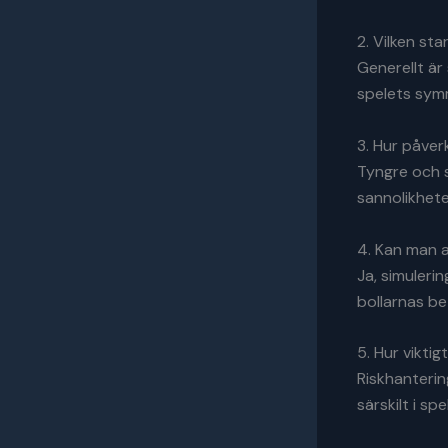
2. Vilken st
Generellt är
spelets symm
3. Hur påver
Tyngre och s
sannolikhete
4. Kan man a
Ja, simulerin
bollarnas be
5. Hur viktig
Riskhanterin
särskilt i s