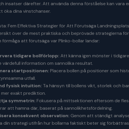
ch insatser därefter. Att använda denna förståelse kan vara en
t öka dina vinstchanser.
ta: Fem Effektiva Strategier för Att Förutsäga Landningsplat
ersikt över de mest praktiska och beprövade strategierna för
n förmåga att förutsäga var Plinko-bollar landar:
vera tidigare bollförlopp:
Att känna igen mönster i tidigar
e värdefull information om sannolika resultat.
era startpositionen:
Placera bollen på positioner som hist
gynnsamma utfall.
d fysisk intuition:
Ta hänsyn till bollens vikt, storlek och ba
n mer exakt prediktion.
ttja symmetrin:
Fokusera på mittsektionen eftersom de flest
rar att hamna där, baserat på sannolikhetsfördelning.
isera konsekvent observation:
Genom att ständigt analys
a din strategi utifrån hur bollarna faktiskt beter sig förbättra