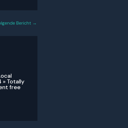
olgende Bericht
→
Local
 » Totally
ent free