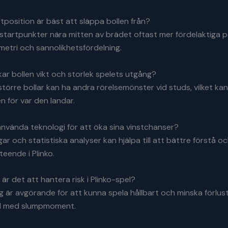
artposition är bäst att släppa bollen från?
 startpunkter nära mitten av brädet oftast mer fördelaktiga 
etri och sannolikhetsfördelning.
kar bollen vikt och storlek spelets utgång?
törre bollar kan ha andra rörelsemönster vid studs, vilket ka
n för var den landar.
nvända teknologi för att öka sina vinstchanser?
gar och statistiska analyser kan hjälpa till att bättre förstå o
teende i Plinko.
t är det att hantera risk i Plinko-spel?
g är avgörande för att kunna spela hållbart och minska förlust
pel med slumpmoment.