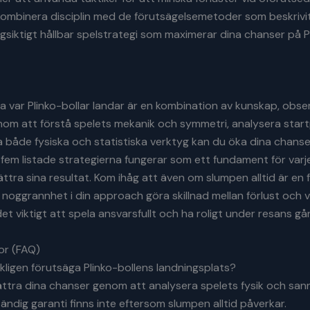
ombinera disciplin med de förutsägelsemetoder som beskrivi
gsiktigt hållbar spelstrategi som maximerar dina chanser på P
a var Plinko-bollar landar är en kombination av kunskap, obse
nom att förstå spelets mekanik och symmetri, analysera start
både fysiska och statistiska verktyg kan du öka dina chanse
fem listade strategierna fungerar som ett fundament för varj
bättra sina resultat. Kom ihåg att även om slumpen alltid är en 
h noggrannhet i din approach göra skillnad mellan förlust och v
det viktigt att spela ansvarsfullt och ha roligt under resans gå
or (FAQ)
erkligen förutsäga Plinko-bollens landningsplats?
ttra dina chanser genom att analysera spelets fysik och sann
tändig garanti finns inte eftersom slumpen alltid påverkar.