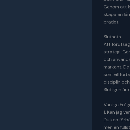
Genom att k
skapa en lån
brädet.
Slutsats
Att förutsäg
strategi. Ge
och använda 
markant. De 
som vill för
disciplin oc
Slutligen är 
Vanliga Fråg
1. Kan jag v
Du kan förbä
men en fulls