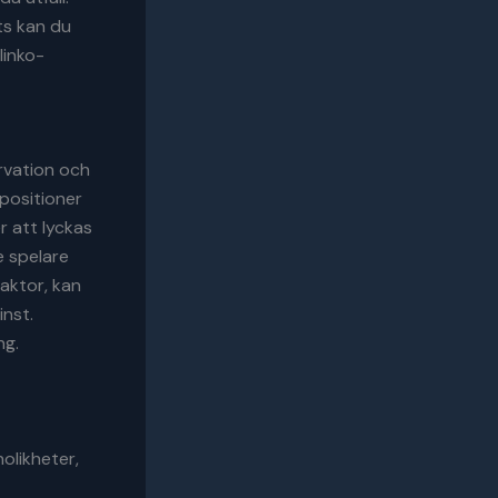
ts kan du
linko-
rvation och
positioner
r att lyckas
e spelare
faktor, kan
inst.
ng.
olikheter,