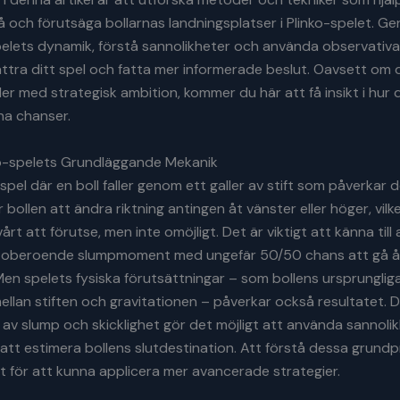
å och förutsäga bollarnas landningsplatser i Plinko-spelet. G
elets dynamik, förstå sannolikheter och använda observativa
ttra ditt spel och fatta mer informerade beslut. Oavsett om d
ller med strategisk ambition, kommer du här att få insikt i hur 
na chanser.
ko-spelets Grundläggande Mekanik
 spel där en boll faller genom ett galler av stift som påverkar d
år bollen att ändra riktning antingen åt vänster eller höger, vilk
årt att förutse, men inte omöjligt. Det är viktigt att känna till 
t oberoende slumpmoment med ungefär 50/50 chans att gå å
 Men spelets fysiska förutsättningar – som bollens ursprungliga
llan stiften och gravitationen – påverkar också resultatet. 
av slump och skicklighet gör det möjligt att använda sannoli
att estimera bollens slutdestination. Att förstå dessa grundp
t för att kunna applicera mer avancerade strategier.