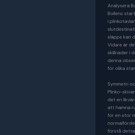
Analysera B
Bollens star
i plinkotavl
slutdestinat
släpps kan d
Vidare är de
skillnader i
denna observ
för olika st
Symmetri och
Plinko-skiva
det en likvär
att hamna ru
för en stor m
normalfördel
förstå detta