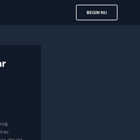
BEGIN NU
ar
ssig
ckas.
er dig att